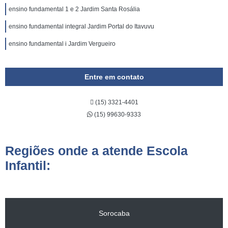
ensino fundamental 1 e 2 Jardim Santa Rosália
ensino fundamental integral Jardim Portal do Itavuvu
ensino fundamental i Jardim Vergueiro
Entre em contato
(15) 3321-4401
(15) 99630-9333
Regiões onde a atende Escola
Infantil:
Sorocaba