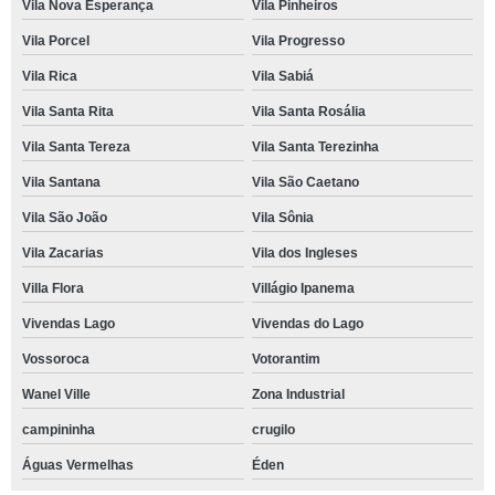
Vila Nova Esperança
Vila Pinheiros
Vila Porcel
Vila Progresso
Vila Rica
Vila Sabiá
Vila Santa Rita
Vila Santa Rosália
Vila Santa Tereza
Vila Santa Terezinha
Vila Santana
Vila São Caetano
Vila São João
Vila Sônia
Vila Zacarias
Vila dos Ingleses
Villa Flora
Villágio Ipanema
Vivendas Lago
Vivendas do Lago
Vossoroca
Votorantim
Wanel Ville
Zona Industrial
campininha
crugilo
Águas Vermelhas
Éden