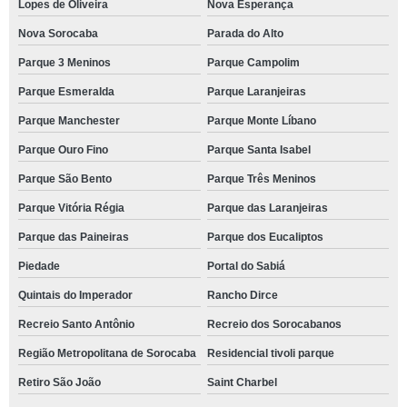
Lopes de Oliveira
Nova Esperança
Nova Sorocaba
Parada do Alto
Parque 3 Meninos
Parque Campolim
Parque Esmeralda
Parque Laranjeiras
Parque Manchester
Parque Monte Líbano
Parque Ouro Fino
Parque Santa Isabel
Parque São Bento
Parque Três Meninos
Parque Vitória Régia
Parque das Laranjeiras
Parque das Paineiras
Parque dos Eucaliptos
Piedade
Portal do Sabiá
Quintais do Imperador
Rancho Dirce
Recreio Santo Antônio
Recreio dos Sorocabanos
Região Metropolitana de Sorocaba
Residencial tivoli parque
Retiro São João
Saint Charbel