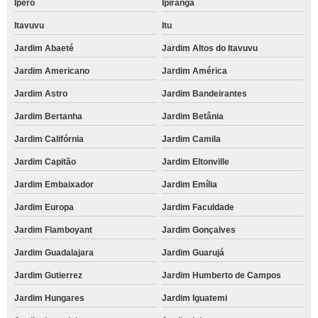
Iperó
Ipiranga
Itavuvu
Itu
Jardim Abaeté
Jardim Altos do Itavuvu
Jardim Americano
Jardim América
Jardim Astro
Jardim Bandeirantes
Jardim Bertanha
Jardim Betânia
Jardim Califórnia
Jardim Camila
Jardim Capitão
Jardim Eltonville
Jardim Embaixador
Jardim Emília
Jardim Europa
Jardim Faculdade
Jardim Flamboyant
Jardim Gonçalves
Jardim Guadalajara
Jardim Guarujá
Jardim Gutierrez
Jardim Humberto de Campos
Jardim Hungares
Jardim Iguatemi