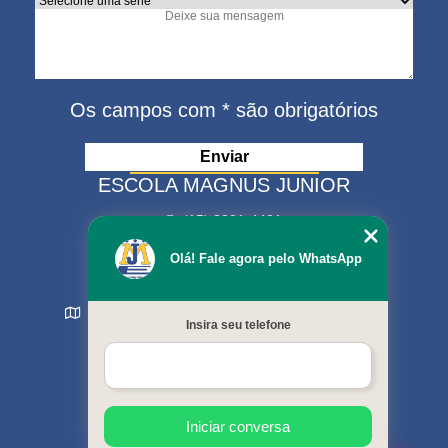
Os campos com * são obrigatórios
ESCOLA MAGNUS JUNIOR
(15) 3321-4401
(15) 99630-9333
Olá! Fale agora pelo WhatsApp
matriculas@escolamagnus.com.br
Rua Evaristo da Veiga , 574 - Jardim Magnolia
Insira seu telefone
Sorocaba - SP - CEP: 18044-130
MENU
Início
Sobre nós
Cursos oferecidos
Iniciar conversa
Galeria de fotos