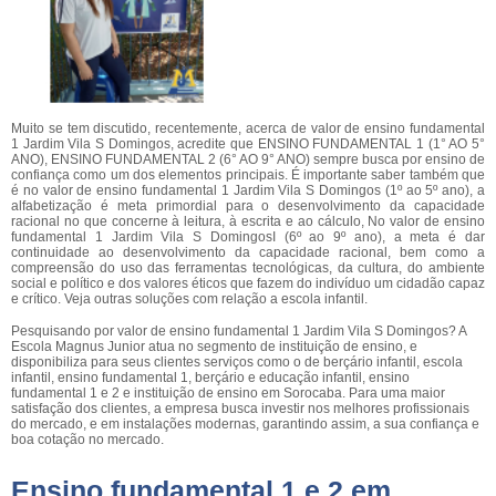
Muito se tem discutido, recentemente, acerca de valor de ensino fundamental
1 Jardim Vila S Domingos, acredite que ENSINO FUNDAMENTAL 1 (1° AO 5°
ANO), ENSINO FUNDAMENTAL 2 (6° AO 9° ANO) sempre busca por ensino de
confiança como um dos elementos principais. É importante saber também que
é no valor de ensino fundamental 1 Jardim Vila S Domingos (1º ao 5º ano), a
alfabetização é meta primordial para o desenvolvimento da capacidade
racional no que concerne à leitura, à escrita e ao cálculo, No valor de ensino
fundamental 1 Jardim Vila S DomingosI (6º ao 9º ano), a meta é dar
continuidade ao desenvolvimento da capacidade racional, bem como a
compreensão do uso das ferramentas tecnológicas, da cultura, do ambiente
social e político e dos valores éticos que fazem do indivíduo um cidadão capaz
e crítico. Veja outras soluções com relação a escola infantil.
Pesquisando por valor de ensino fundamental 1 Jardim Vila S Domingos? A
Escola Magnus Junior atua no segmento de instituição de ensino, e
disponibiliza para seus clientes serviços como o de berçário infantil, escola
infantil, ensino fundamental 1, berçário e educação infantil, ensino
fundamental 1 e 2 e instituição de ensino em Sorocaba. Para uma maior
satisfação dos clientes, a empresa busca investir nos melhores profissionais
do mercado, e em instalações modernas, garantindo assim, a sua confiança e
boa cotação no mercado.
Ensino fundamental 1 e 2 em