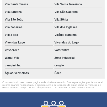
Vila Santa Tereza
Vila Santa Terezinha
Vila Santana
Vila São Caetano
Vila São João
Vila Sônia
Vila Zacarias
Vila dos Ingleses
Villa Flora
Villágio Ipanema
Vivendas Lago
Vivendas do Lago
Vossoroca
Votorantim
Wanel Ville
Zona Industrial
campininha
crugilo
Águas Vermelhas
Éden
O conteúdo do texto desta página é de direito reservado. Sua reprodução, parcial ou total,
mesmo citando nossos links, é proibida sem a autorização do autor. Crime de violação de
direito autoral – artigo 184 do Código Penal –
Lei 9610/98 - Lei de direitos autorais
.