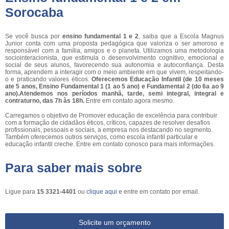
Sorocaba
Se você busca por
ensino fundamental 1 e 2
, saiba que a Escola Magnus
Junior conta com uma proposta pedagógica que valoriza o ser amoroso e
responsável com a família, amigos e o planeta. Utilizamos uma metodologia
sociointeracionista, que estimula o desenvolvimento cognitivo, emocional e
social de seus alunos, favorecendo sua autonomia e autoconfiança. Desta
forma, aprendem a interagir com o meio ambiente em que vivem, respeitando-
o e praticando valores éticos.
Oferecemos Educação Infantil (de 10 meses
ate 5 anos, Ensino Fundamental 1 (1 ao 5 ano) e Fundamental 2 (do 6a ao 9
ano).Atendemos nos períodos manhã, tarde, semi integral, integral e
contraturno, das 7h às 18h.
Entre em contato agora mesmo.
Carregamos o objetivo de Promover educação de excelência para contribuir
com a formação de cidadãos éticos, críticos, capazes de resolver desafios
profissionais, pessoais e sociais, a empresa nos destacando no segmento.
Também oferecemos outros serviços, como escola infantil particular e
educação infantil creche. Entre em contato conosco para mais informações.
Para saber mais sobre
Ligue para
15 3321-4401
ou
clique aqui
e entre em contato por email.
Solicite um orçamento