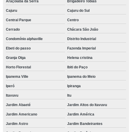
Araçoiaba da Serra
Brigadeiro Tobias
Cajuru
Cajuru do Sul
Central Parque
Centro
Cerrado
Chácara São João
Condomínio alphaville
Distrito Industrial
Ebeti do passo
Fazenda Imperial
Granja Olga
Helena cristina
Horto Florestal
Ibiti do Paço
Ipanema Ville
Ipanema do Meio
Iperó
Ipiranga
Itavuvu
Itu
Jardim Abaeté
Jardim Altos do Itavuvu
Jardim Americano
Jardim América
Jardim Astro
Jardim Bandeirantes