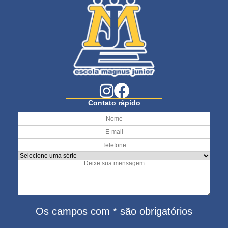
Contato rápido
Os campos com * são obrigatórios