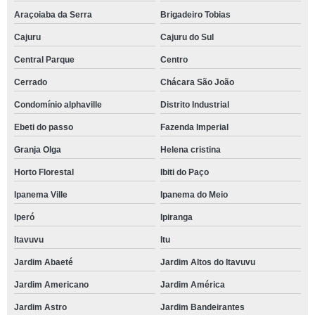
Araçoiaba da Serra
Brigadeiro Tobias
Cajuru
Cajuru do Sul
Central Parque
Centro
Cerrado
Chácara São João
Condomínio alphaville
Distrito Industrial
Ebeti do passo
Fazenda Imperial
Granja Olga
Helena cristina
Horto Florestal
Ibiti do Paço
Ipanema Ville
Ipanema do Meio
Iperó
Ipiranga
Itavuvu
Itu
Jardim Abaeté
Jardim Altos do Itavuvu
Jardim Americano
Jardim América
Jardim Astro
Jardim Bandeirantes