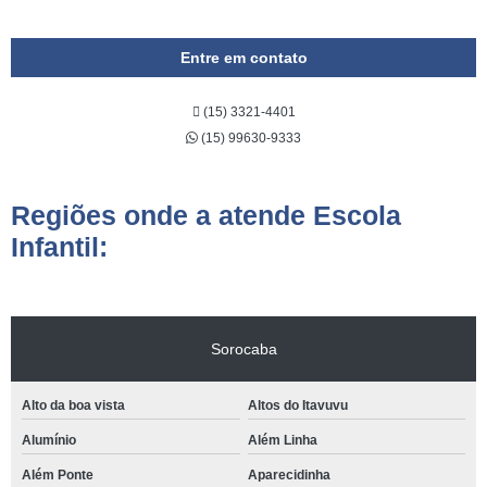
Entre em contato
(15) 3321-4401
(15) 99630-9333
Regiões onde a atende Escola
Infantil:
Sorocaba
Alto da boa vista
Altos do Itavuvu
Alumínio
Além Linha
Além Ponte
Aparecidinha