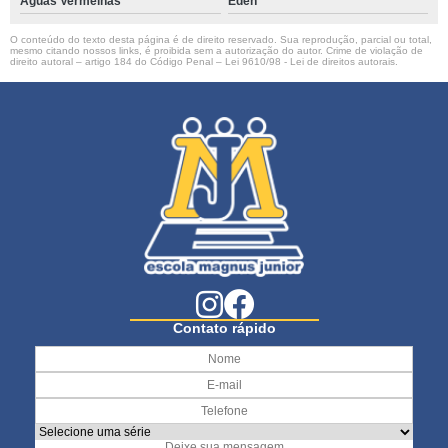
Águas Vermelhas
Éden
O conteúdo do texto desta página é de direito reservado. Sua reprodução, parcial ou total,
mesmo citando nossos links, é proibida sem a autorização do autor. Crime de violação de
direito autoral – artigo 184 do Código Penal –
Lei 9610/98 - Lei de direitos autorais
.
Contato rápido