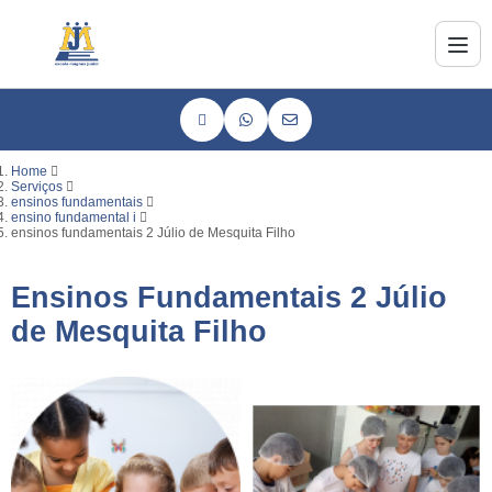
Home
Serviços
ensinos fundamentais
ensino fundamental i
ensinos fundamentais 2 Júlio de Mesquita Filho
Ensinos Fundamentais 2 Júlio
de Mesquita Filho