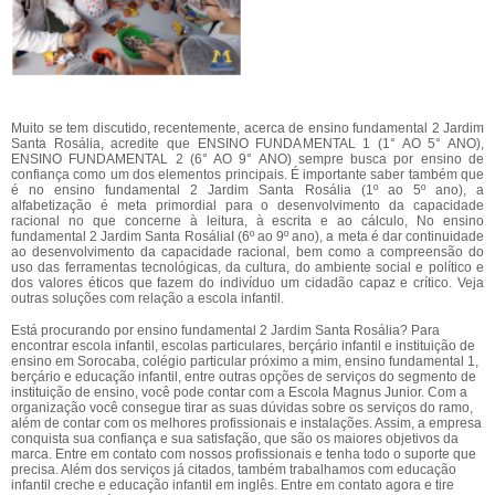
Muito se tem discutido, recentemente, acerca de ensino fundamental 2 Jardim
Santa Rosália, acredite que ENSINO FUNDAMENTAL 1 (1° AO 5° ANO),
ENSINO FUNDAMENTAL 2 (6° AO 9° ANO) sempre busca por ensino de
confiança como um dos elementos principais. É importante saber também que
é no ensino fundamental 2 Jardim Santa Rosália (1º ao 5º ano), a
alfabetização é meta primordial para o desenvolvimento da capacidade
racional no que concerne à leitura, à escrita e ao cálculo, No ensino
fundamental 2 Jardim Santa RosáliaI (6º ao 9º ano), a meta é dar continuidade
ao desenvolvimento da capacidade racional, bem como a compreensão do
uso das ferramentas tecnológicas, da cultura, do ambiente social e político e
dos valores éticos que fazem do indivíduo um cidadão capaz e crítico. Veja
outras soluções com relação a escola infantil.
Está procurando por ensino fundamental 2 Jardim Santa Rosália? Para
encontrar escola infantil, escolas particulares, berçário infantil e instituição de
ensino em Sorocaba, colégio particular próximo a mim, ensino fundamental 1,
berçário e educação infantil, entre outras opções de serviços do segmento de
instituição de ensino, você pode contar com a Escola Magnus Junior. Com a
organização você consegue tirar as suas dúvidas sobre os serviços do ramo,
além de contar com os melhores profissionais e instalações. Assim, a empresa
conquista sua confiança e sua satisfação, que são os maiores objetivos da
marca. Entre em contato com nossos profissionais e tenha todo o suporte que
precisa. Além dos serviços já citados, também trabalhamos com educação
infantil creche e educação infantil em inglês. Entre em contato agora e tire