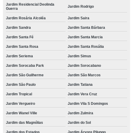
Jardim Residencial Deolinda
Jardim Rodrigo
Guerra
Jardim Rosária Alcoléa
Jardim Saira
Jardim Sandra
Jardim Santa Bárbara
Jardim Santa Fé
Jardim Santa Marcia
Jardim Santa Rosa
Jardim Santa Rosália
Jardim Seriema
Jardim Simus
Jardim Sorocaba Park
Jardim Sorocabano
Jardim São Guilherme
Jardim São Marcos
Jardim São Paulo
Jardim Tatiana
Jardim Tropical
Jardim Vera Cruz
Jardim Vergueiro
Jardim Vila S Domingos
Jardim Wanel Ville
Jardim Zulmira
Jardim das Magnólias
Jardim do Sol
Jardim dos Estados
Jardim Árvore Pilungo