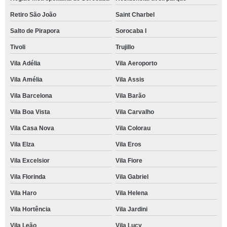
Retiro São João
Saint Charbel
Salto de Pirapora
Sorocaba I
Tivoli
Trujillo
Vila Adélia
Vila Aeroporto
Vila Amélia
Vila Assis
Vila Barcelona
Vila Barão
Vila Boa Vista
Vila Carvalho
Vila Casa Nova
Vila Colorau
Vila Elza
Vila Eros
Vila Excelsior
Vila Fiore
Vila Florinda
Vila Gabriel
Vila Haro
Vila Helena
Vila Hortência
Vila Jardini
Vila Leão
Vila Lucy