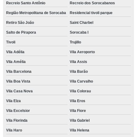
Recreio Santo Antônio
Recreio dos Sorocabanos
Região Metropolitana de Sorocaba
Residencial tivoli parque
Retiro São João
Saint Charbel
Salto de Pirapora
Sorocaba I
Tivoli
Trujillo
Vila Adélia
Vila Aeroporto
Vila Amélia
Vila Assis
Vila Barcelona
Vila Barão
Vila Boa Vista
Vila Carvalho
Vila Casa Nova
Vila Colorau
Vila Elza
Vila Eros
Vila Excelsior
Vila Fiore
Vila Florinda
Vila Gabriel
Vila Haro
Vila Helena