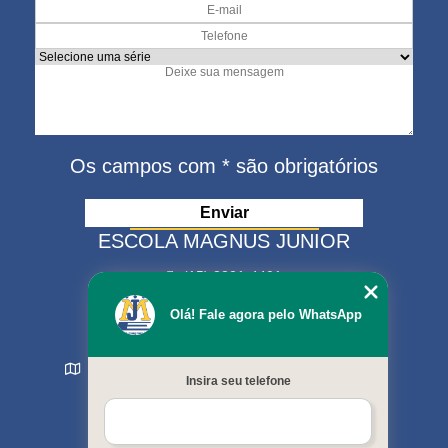
Os campos com * são obrigatórios
ESCOLA MAGNUS JUNIOR
(15) 3321-4401
(15) 99630-9333
Olá! Fale agora pelo WhatsApp
matriculas@escolamagnus.com.br
Rua Evaristo da Veiga , 574 - Jardim Magnolia
Insira seu telefone
Sorocaba - SP - CEP: 18044-130
MENU
Início