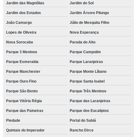
Jardim das Magnólias
Jardim do Sol
Jardim dos Estados
Jardim Árvore Pilungo
João Camargo
Júlio de Mesquita Filho
Lopes de Oliveira
Nova Esperança
Nova Sorocaba
Parada do Alto
Parque 3 Meninos
Parque Campolim
Parque Esmeralda
Parque Laranjeiras
Parque Manchester
Parque Monte Líbano
Parque Ouro Fino
Parque Santa Isabel
Parque São Bento
Parque Três Meninos
Parque Vitória Régia
Parque das Laranjeiras
Parque das Paineiras
Parque dos Eucaliptos
Piedade
Portal do Sabiá
Quintais do Imperador
Rancho Dirce