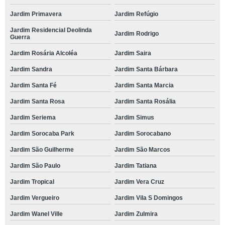
Jardim Primavera
Jardim Refúgio
Jardim Residencial Deolinda
Jardim Rodrigo
Guerra
Jardim Rosária Alcoléa
Jardim Saira
Jardim Sandra
Jardim Santa Bárbara
Jardim Santa Fé
Jardim Santa Marcia
Jardim Santa Rosa
Jardim Santa Rosália
Jardim Seriema
Jardim Simus
Jardim Sorocaba Park
Jardim Sorocabano
Jardim São Guilherme
Jardim São Marcos
Jardim São Paulo
Jardim Tatiana
Jardim Tropical
Jardim Vera Cruz
Jardim Vergueiro
Jardim Vila S Domingos
Jardim Wanel Ville
Jardim Zulmira