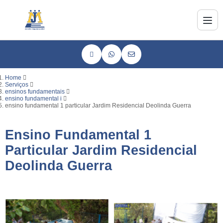
Home
Serviços
ensinos fundamentais
ensino fundamental i
ensino fundamental 1 particular Jardim Residencial Deolinda Guerra
Ensino Fundamental 1
Particular Jardim Residencial
Deolinda Guerra