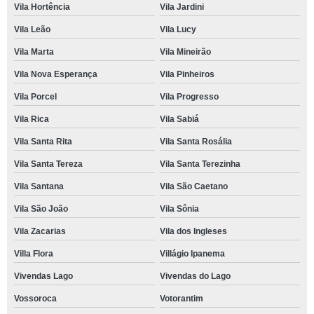
Vila Hortência
Vila Jardini
Vila Leão
Vila Lucy
Vila Marta
Vila Mineirão
Vila Nova Esperança
Vila Pinheiros
Vila Porcel
Vila Progresso
Vila Rica
Vila Sabiá
Vila Santa Rita
Vila Santa Rosália
Vila Santa Tereza
Vila Santa Terezinha
Vila Santana
Vila São Caetano
Vila São João
Vila Sônia
Vila Zacarias
Vila dos Ingleses
Villa Flora
Villágio Ipanema
Vivendas Lago
Vivendas do Lago
Vossoroca
Votorantim