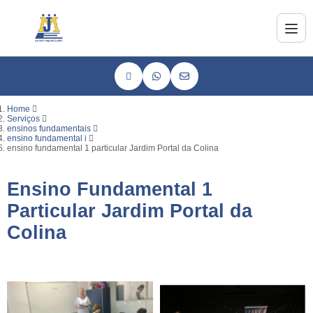
Home
Serviços
ensinos fundamentais
ensino fundamental i
ensino fundamental 1 particular Jardim Portal da Colina
Ensino Fundamental 1
Particular Jardim Portal da
Colina