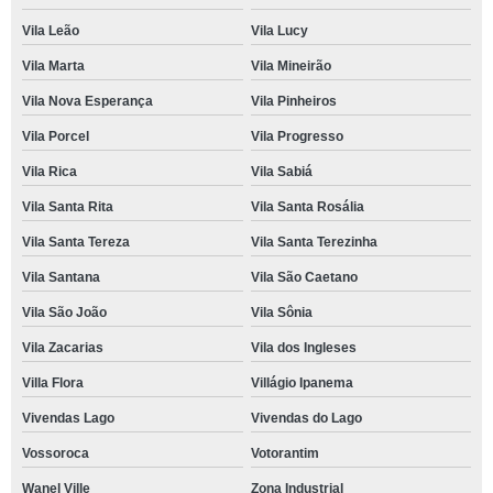
Vila Leão
Vila Lucy
Vila Marta
Vila Mineirão
Vila Nova Esperança
Vila Pinheiros
Vila Porcel
Vila Progresso
Vila Rica
Vila Sabiá
Vila Santa Rita
Vila Santa Rosália
Vila Santa Tereza
Vila Santa Terezinha
Vila Santana
Vila São Caetano
Vila São João
Vila Sônia
Vila Zacarias
Vila dos Ingleses
Villa Flora
Villágio Ipanema
Vivendas Lago
Vivendas do Lago
Vossoroca
Votorantim
Wanel Ville
Zona Industrial