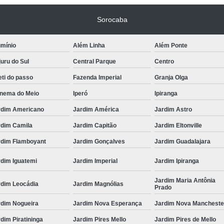
Sorocaba
umínio
Além Linha
Além Ponte
uru do Sul
Central Parque
Centro
ti do passo
Fazenda Imperial
Granja Olga
anema do Meio
Iperó
Ipiranga
rdim Americano
Jardim América
Jardim Astro
rdim Camila
Jardim Capitão
Jardim Eltonville
rdim Flamboyant
Jardim Gonçalves
Jardim Guadalajara
rdim Iguatemi
Jardim Imperial
Jardim Ipiranga
Jardim Maria Antônia
rdim Leocádia
Jardim Magnólias
Prado
rdim Nogueira
Jardim Nova Esperança
Jardim Nova Mancheste
dim Piratininga
Jardim Pires Mello
Jardim Pires de Mello