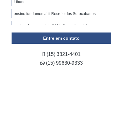
Líbano
ensino fundamental ii Recreio dos Sorocabanos
ensinos fundamentais 1 Vila Santa Terezinha
Entre em contato
(15) 3321-4401
(15) 99630-9333