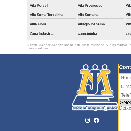
Vila Porcel
Vila Progresso
Vil
Vila Santa Terezinha
Vila Santana
Vil
Villa Flora
Villágio Ipanema
Vi
Zona Industrial
campininha
cru
O conteúdo do texto desta página é de direito reservado. Sua reprodução, pa
direitos autorais
.
Cont