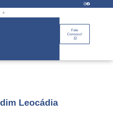
rios infantis
Colégio infantil
es
Educação infantil
Fale
Conosco!
Escolas de ensino fundamental
Escolas infantis integral
s
Escolas particulares
rdim Leocádia