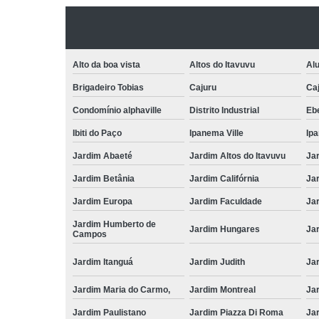
Alto da boa vista
Altos do Itavuvu
Al
Brigadeiro Tobias
Cajuru
Caj
Condomínio alphaville
Distrito Industrial
Ebe
Ibiti do Paço
Ipanema Ville
Ip
Jardim Abaeté
Jardim Altos do Itavuvu
Ja
Jardim Betânia
Jardim Califórnia
Ja
Jardim Europa
Jardim Faculdade
Ja
Jardim Humberto de
Jardim Hungares
Ja
Campos
Jardim Itanguá
Jardim Judith
Ja
Jardim Maria do Carmo,
Jardim Montreal
Ja
Jardim Paulistano
Jardim Piazza Di Roma
Jar