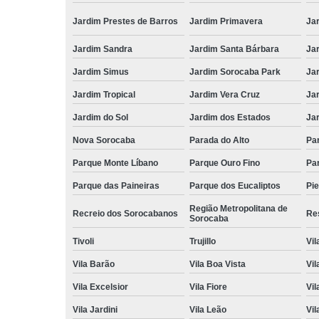
Jardim Prestes de Barros
Jardim Primavera
Ja
Jardim Sandra
Jardim Santa Bárbara
Ja
Jardim Simus
Jardim Sorocaba Park
Ja
Jardim Tropical
Jardim Vera Cruz
Ja
Jardim do Sol
Jardim dos Estados
Jar
Nova Sorocaba
Parada do Alto
Pa
Parque Monte Líbano
Parque Ouro Fino
Par
Parque das Paineiras
Parque dos Eucaliptos
Pi
Região Metropolitana de
Recreio dos Sorocabanos
Res
Sorocaba
Tivoli
Trujillo
Vil
Vila Barão
Vila Boa Vista
Vil
Vila Excelsior
Vila Fiore
Vil
Vila Jardini
Vila Leão
Vil