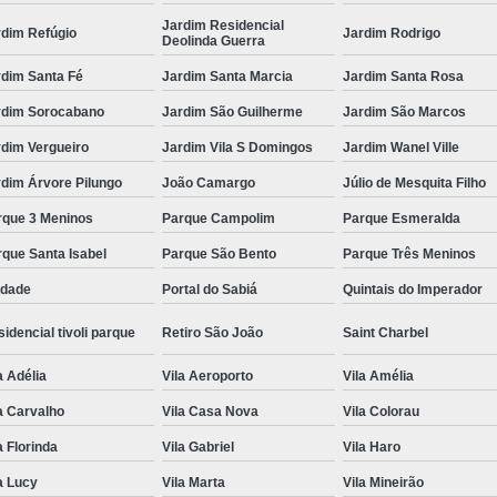
Jardim Residencial
rdim Refúgio
Jardim Rodrigo
Deolinda Guerra
rdim Santa Fé
Jardim Santa Marcia
Jardim Santa Rosa
rdim Sorocabano
Jardim São Guilherme
Jardim São Marcos
rdim Vergueiro
Jardim Vila S Domingos
Jardim Wanel Ville
dim Árvore Pilungo
João Camargo
Júlio de Mesquita Filho
rque 3 Meninos
Parque Campolim
Parque Esmeralda
que Santa Isabel
Parque São Bento
Parque Três Meninos
edade
Portal do Sabiá
Quintais do Imperador
idencial tivoli parque
Retiro São João
Saint Charbel
a Adélia
Vila Aeroporto
Vila Amélia
a Carvalho
Vila Casa Nova
Vila Colorau
a Florinda
Vila Gabriel
Vila Haro
a Lucy
Vila Marta
Vila Mineirão