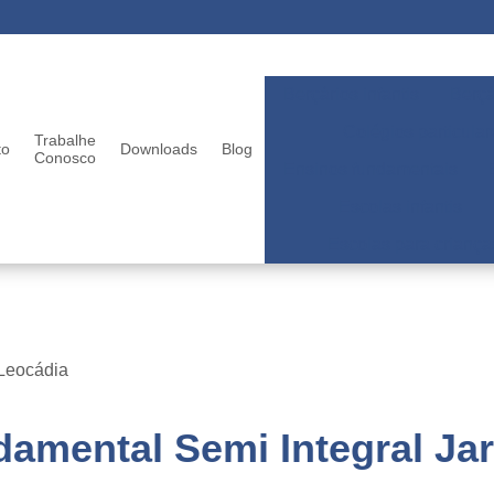
Berçários infantis
Berçá
Colégios particular
Trabalhe
to
Downloads
Blog
Conosco
Ensinos fundamentais
Escolas infantis
Escolas para criança
 Leocádia
damental Semi Integral Ja