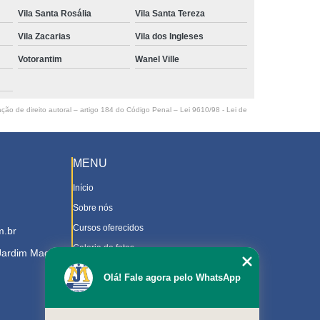
Vila Santa Rosália
Vila Santa Tereza
Vila Zacarias
Vila dos Ingleses
Votorantim
Wanel Ville
ação de direito autoral – artigo 184 do Código Penal –
Lei 9610/98 - Lei de
MENU
Início
Sobre nós
Cursos oferecidos
m.br
Galeria de fotos
 Jardim Magnolia
Contato
Olá! Fale agora pelo WhatsApp
Trabalhe Conosco
Downloads