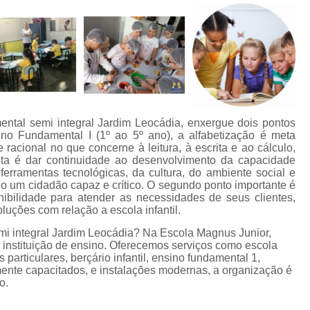
ental semi integral Jardim Leocádia, enxergue dois pontos
ino Fundamental I (1º ao 5º ano), a alfabetização é meta
racional no que concerne à leitura, à escrita e ao cálculo,
ta é dar continuidade ao desenvolvimento da capacidade
rramentas tecnológicas, da cultura, do ambiente social e
duo um cidadão capaz e crítico. O segundo ponto importante é
nibilidade para atender as necessidades de seus clientes,
uções com relação a escola infantil.
mi integral Jardim Leocádia? Na Escola Magnus Junior,
e instituição de ensino. Oferecemos serviços como escola
 particulares, berçário infantil, ensino fundamental 1,
mente capacitados, e instalações modernas, a organização é
o.