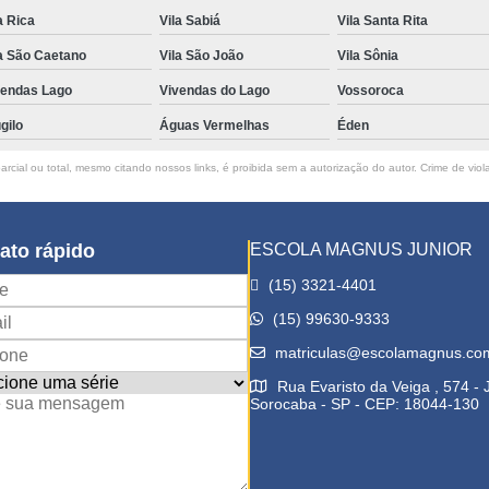
a Rica
Vila Sabiá
Vila Santa Rita
a São Caetano
Vila São João
Vila Sônia
vendas Lago
Vivendas do Lago
Vossoroca
gilo
Águas Vermelhas
Éden
rcial ou total, mesmo citando nossos links, é proibida sem a autorização do autor. Crime de viol
ato rápido
ESCOLA MAGNUS JUNIOR
(15) 3321-4401
(15) 99630-9333
matriculas@escolamagnus.co
Rua Evaristo da Veiga , 574 -
Sorocaba - SP - CEP: 18044-130