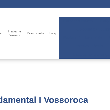
Berçários infantis
Berçá
Colégios particular
Trabalhe
to
Downloads
Blog
Conosco
Ensinos fundamentais
Escolas infantis
Escolas para criança
damental I Vossoroca