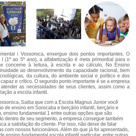
mental i Vossoroca, enxergue dois pontos importantes. O
 (1º ao 5º ano), a alfabetização é meta primordial para o
 concerne à leitura, à escrita e ao cálculo, No Ensino
ntinuidade ao desenvolvimento da capacidade racional, bem
ológicas, da cultura, do ambiente social e político e dos
 capaz e crítico. O segundo ponto importante é se a empresa
ra atender as necessidades de seus clientes, assim como a
ação a escola infantil.
 Vossoroca, Saiba que com a Escola Magnus Junior você
ão de ensino em Sorocaba e berçário infantil, berçário e
im, ensino fundamental 1 entre outras opções que são
iado dentro de seu segmento, a empresa consegue também
 a satisfação do cliente. Por isso, não deixe de falar
s com nossos funcionários. Além do que já foi apresentado,
ensino fundamental escola infantil particular, entre outras