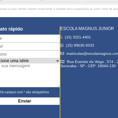
rcial ou total, mesmo citando nossos links, é proibida sem a autorização do autor. Crime de viol
ato rápido
ESCOLA MAGNUS JUNIOR
(15) 3321-4401
(15) 99630-9333
matriculas@escolamagnus.co
Rua Evaristo da Veiga , 574 -
Sorocaba - SP - CEP: 18044-130
Os campos com * são obrigatórios