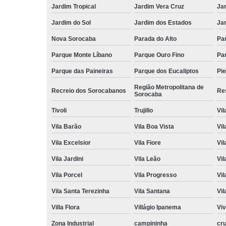
Jardim Tropical
Jardim Vera Cruz
Ja
Jardim do Sol
Jardim dos Estados
Jar
Nova Sorocaba
Parada do Alto
Pa
Parque Monte Líbano
Parque Ouro Fino
Par
Parque das Paineiras
Parque dos Eucaliptos
Pi
Região Metropolitana de
Recreio dos Sorocabanos
Res
Sorocaba
Tivoli
Trujillo
Vil
Vila Barão
Vila Boa Vista
Vil
Vila Excelsior
Vila Fiore
Vil
Vila Jardini
Vila Leão
Vil
Vila Porcel
Vila Progresso
Vil
Vila Santa Terezinha
Vila Santana
Vil
Villa Flora
Villágio Ipanema
Vi
Zona Industrial
campininha
cru