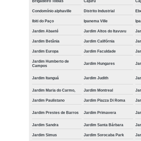
Brigadeiro Tobias
Cajuru
Caj
Condomínio alphaville
Distrito Industrial
Ebe
Ibiti do Paço
Ipanema Ville
Ip
Jardim Abaeté
Jardim Altos do Itavuvu
Ja
Jardim Betânia
Jardim Califórnia
Ja
Jardim Europa
Jardim Faculdade
Ja
Jardim Humberto de
Jardim Hungares
Ja
Campos
Jardim Itanguá
Jardim Judith
Ja
Jardim Maria do Carmo,
Jardim Montreal
Ja
Jardim Paulistano
Jardim Piazza Di Roma
Jar
Jardim Prestes de Barros
Jardim Primavera
Ja
Jardim Sandra
Jardim Santa Bárbara
Ja
Jardim Simus
Jardim Sorocaba Park
Ja