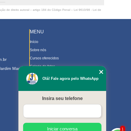
ação de direito autoral – artigo 184 do Código Penal –
Lei 9610/98 - Lei de
MENU
Início
Sobre nós
Cursos oferecidos
m.br
Galeria de fotos
 Jardim Magnolia
Contato
Olá! Fale agora pelo WhatsApp
Trabalhe Conosco
Downloads
Insira seu telefone
Blog
Serviços
Mapa do site
Iniciar conversa
1