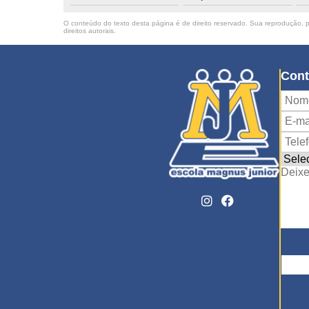
O conteúdo do texto desta página é de direito reservado. Sua reprodução, pa
direitos autorais
.
Cont