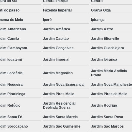
uru do Sul
Central Parque
Centro
ti do passo
Fazenda Imperial
Granja Olga
anema do Meio
Iperó
Ipiranga
rdim Americano
Jardim América
Jardim Astro
rdim Camila
Jardim Capitão
Jardim Eltonville
rdim Flamboyant
Jardim Gonçalves
Jardim Guadalajara
rdim Iguatemi
Jardim Imperial
Jardim Ipiranga
Jardim Maria Antônia
rdim Leocádia
Jardim Magnólias
Prado
rdim Nogueira
Jardim Nova Esperança
Jardim Nova Mancheste
dim Piratininga
Jardim Pires Mello
Jardim Pires de Mello
Jardim Residencial
rdim Refúgio
Jardim Rodrigo
Deolinda Guerra
rdim Santa Fé
Jardim Santa Marcia
Jardim Santa Rosa
rdim Sorocabano
Jardim São Guilherme
Jardim São Marcos