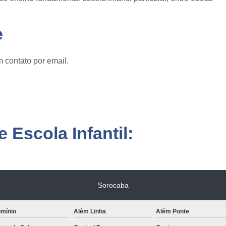
e
 contato por email.
 Escola Infantil:
Sorocaba
umínio
Além Linha
Além Ponte