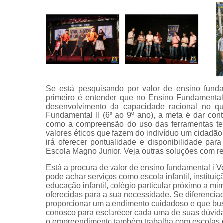
Se está pesquisando por valor de ensino funda
primeiro é entender que no Ensino Fundamental I
desenvolvimento da capacidade racional no que
Fundamental II (6º ao 9º ano), a meta é dar co
como a compreensão do uso das ferramentas tecn
valores éticos que fazem do indivíduo um cidadão
irá oferecer pontualidade e disponibilidade pa
Escola Magno Junior. Veja outras soluções com rel
Está a procura de valor de ensino fundamental i
pode achar serviços como escola infantil, instituiç
educação infantil, colégio particular próximo a m
oferecidas para a sua necessidade. Se diferenc
proporcionar um atendimento cuidadoso e que busca
conosco para esclarecer cada uma de suas dúvida
o empreendimento também trabalha com escolas de 