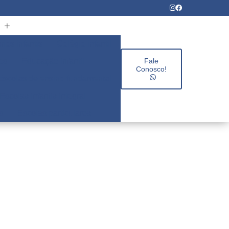
rios infantis
Colégio infantil
es
Educação infantil
Fale
Conosco!
Escolas de ensino fundamental
Escolas infantis integral
s
Escolas particulares