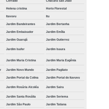
Cerrado
Chácara São João
Helena cristina
Horto Florestal
Itavuvu
Itu
Jardim Bandeirantes
Jardim Bertanha
Jardim Embaixador
Jardim Emília
Jardim Guarujá
Jardim Gutierrez
Jardim Isafer
Jardim Isaura
Jardim Maria Cristina
Jardim Maria Eugênia
r
Jardim Novo Mundo
Jardim Pagliato
Jardim Portal da Colina
Jardim Portal do Itavuvu
Jardim Rosária Alcoléa
Jardim Saira
Jardim Santa Rosália
Jardim Seriema
Jardim São Paulo
Jardim Tatiana