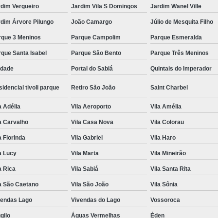
rdim Vergueiro
Jardim Vila S Domingos
Jardim Wanel Ville
dim Árvore Pilungo
João Camargo
Júlio de Mesquita Filho
rque 3 Meninos
Parque Campolim
Parque Esmeralda
que Santa Isabel
Parque São Bento
Parque Três Meninos
edade
Portal do Sabiá
Quintais do Imperador
idencial tivoli parque
Retiro São João
Saint Charbel
a Adélia
Vila Aeroporto
Vila Amélia
a Carvalho
Vila Casa Nova
Vila Colorau
a Florinda
Vila Gabriel
Vila Haro
a Lucy
Vila Marta
Vila Mineirão
a Rica
Vila Sabiá
Vila Santa Rita
a São Caetano
Vila São João
Vila Sônia
vendas Lago
Vivendas do Lago
Vossoroca
gilo
Águas Vermelhas
Éden