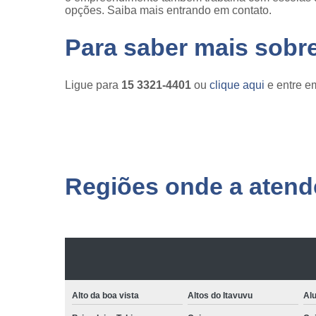
opções. Saiba mais entrando em contato.
Para saber mais sobr
Ligue para
15 3321-4401
ou
clique aqui
e entre em
Regiões onde a atende
Alto da boa vista
Altos do Itavuvu
Al