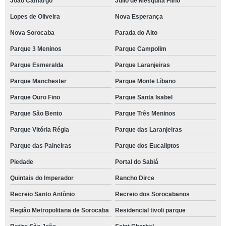
João Camargo
Júlio de Mesquita Filho
Lopes de Oliveira
Nova Esperança
Nova Sorocaba
Parada do Alto
Parque 3 Meninos
Parque Campolim
Parque Esmeralda
Parque Laranjeiras
Parque Manchester
Parque Monte Líbano
Parque Ouro Fino
Parque Santa Isabel
Parque São Bento
Parque Três Meninos
Parque Vitória Régia
Parque das Laranjeiras
Parque das Paineiras
Parque dos Eucaliptos
Piedade
Portal do Sabiá
Quintais do Imperador
Rancho Dirce
Recreio Santo Antônio
Recreio dos Sorocabanos
Região Metropolitana de Sorocaba
Residencial tivoli parque