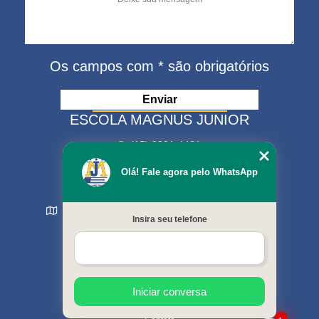
Os campos com * são obrigatórios
ESCOLA MAGNUS JUNIOR
(15) 3321-4401
(15) 99630-9333
Olá! Fale agora pelo WhatsApp
matriculas@escolamagnus.com.br
Rua Evaristo da Veiga , 574 - Jardim Magnolia
Insira seu telefone
Sorocaba - SP - CEP: 18044-130
MENU
Início
Sobre nós
Cursos oferecidos
Iniciar conversa
Galeria de fotos