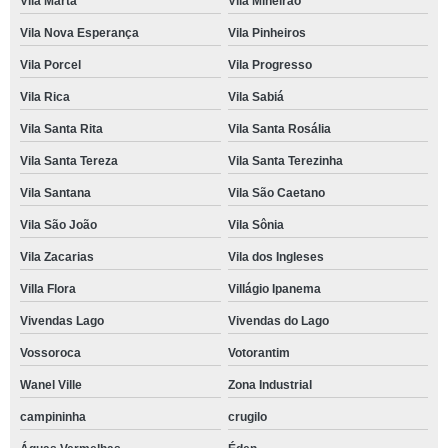
Vila Marta
Vila Mineirão
Vila Nova Esperança
Vila Pinheiros
Vila Porcel
Vila Progresso
Vila Rica
Vila Sabiá
Vila Santa Rita
Vila Santa Rosália
Vila Santa Tereza
Vila Santa Terezinha
Vila Santana
Vila São Caetano
Vila São João
Vila Sônia
Vila Zacarias
Vila dos Ingleses
Villa Flora
Villágio Ipanema
Vivendas Lago
Vivendas do Lago
Vossoroca
Votorantim
Wanel Ville
Zona Industrial
campininha
crugilo