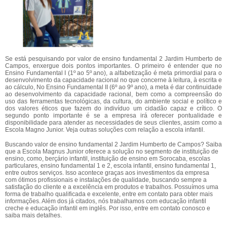
Se está pesquisando por valor de ensino fundamental 2 Jardim Humberto de
Campos, enxergue dois pontos importantes. O primeiro é entender que no
Ensino Fundamental I (1º ao 5º ano), a alfabetização é meta primordial para o
desenvolvimento da capacidade racional no que concerne à leitura, à escrita e
ao cálculo, No Ensino Fundamental II (6º ao 9º ano), a meta é dar continuidade
ao desenvolvimento da capacidade racional, bem como a compreensão do
uso das ferramentas tecnológicas, da cultura, do ambiente social e político e
dos valores éticos que fazem do indivíduo um cidadão capaz e crítico. O
segundo ponto importante é se a empresa irá oferecer pontualidade e
disponibilidade para atender as necessidades de seus clientes, assim como a
Escola Magno Junior. Veja outras soluções com relação a escola infantil.
Buscando valor de ensino fundamental 2 Jardim Humberto de Campos? Saiba
que a Escola Magnus Junior oferece a solução no segmento de instituição de
ensino, como, berçário infantil, instituição de ensino em Sorocaba, escolas
particulares, ensino fundamental 1 e 2, escola infantil, ensino fundamental 1,
entre outros serviços. Isso acontece graças aos investimentos da empresa
com ótimos profissionais e instalações de qualidade, buscando sempre a
satisfação do cliente e a excelência em produtos e trabalhos. Possuímos uma
forma de trabalho qualificada e excelente, entre em contato para obter mais
informações. Além dos já citados, nós trabalhamos com educação infantil
creche e educação infantil em inglês. Por isso, entre em contato conosco e
saiba mais detalhes.