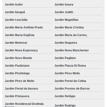
Jardim Isafer
Jardim Isaura
Jardim Itanguá
Jardim Judith
Jardim Leocádia
Jardim Magnólias
Jardim Maria Antônia Prado
Jardim Maria Cristina
Jardim Maria Eugênia
Jardim Maria do Carmo,
Jardim Montreal
Jardim Nogueira
Jardim Nova Esperança
Jardim Nova Manchester
Jardim Novo Mundo
Jardim Pagliato
Jardim Paulistano
Jardim Piazza Di Roma
Jardim Piratininga
Jardim Pires Mello
Jardim Pires de Mello
Jardim Portal da Colina
Jardim Portal do Itavuvu
Jardim Prestes de Barros
Jardim Primavera
Jardim Refúgio
Jardim Residencial Deolinda
Jardim Rodrigo