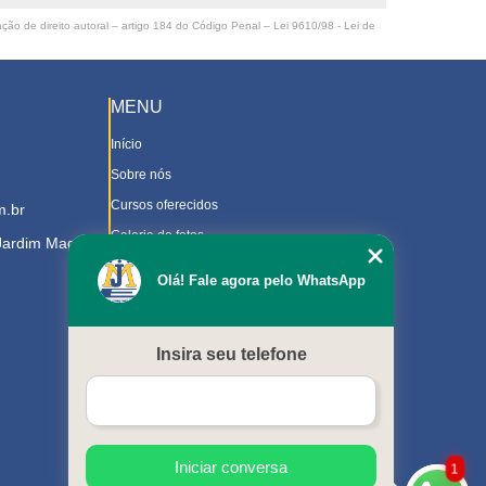
ação de direito autoral – artigo 184 do Código Penal –
Lei 9610/98 - Lei de
MENU
Início
Sobre nós
Cursos oferecidos
m.br
Galeria de fotos
 Jardim Magnolia
Contato
Olá! Fale agora pelo WhatsApp
Trabalhe Conosco
Downloads
Insira seu telefone
Blog
Serviços
Mapa do site
Iniciar conversa
1