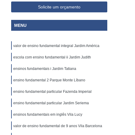
Solicite um orçamento
MENU
valor de ensino fundamental integral Jardim América
escola com ensino fundamental ii Jardim Judith
ensinos fundamentais i Jardim Tatiana
ensino fundamental 2 Parque Monte Líbano
ensino fundamental particular Fazenda Imperial
ensino fundamental particular Jardim Seriema
ensinos fundamentais em inglês Vila Lucy
valor de ensino fundamental de 9 anos Vila Barcelona