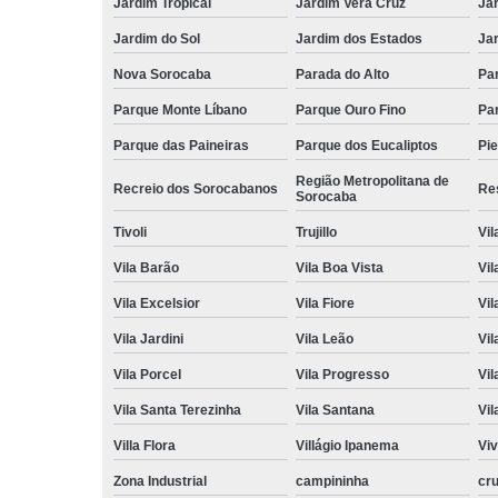
Jardim Tropical
Jardim Vera Cruz
Ja
Jardim do Sol
Jardim dos Estados
Jar
Nova Sorocaba
Parada do Alto
Pa
Parque Monte Líbano
Parque Ouro Fino
Par
Parque das Paineiras
Parque dos Eucaliptos
Pi
Região Metropolitana de
Recreio dos Sorocabanos
Res
Sorocaba
Tivoli
Trujillo
Vil
Vila Barão
Vila Boa Vista
Vil
Vila Excelsior
Vila Fiore
Vil
Vila Jardini
Vila Leão
Vil
Vila Porcel
Vila Progresso
Vil
Vila Santa Terezinha
Vila Santana
Vil
Villa Flora
Villágio Ipanema
Vi
Zona Industrial
campininha
cru