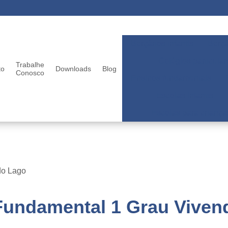
Berçários infantis
Berçá
Colégios particular
Trabalhe
to
Downloads
Blog
Conosco
Ensinos fundamentais
Escolas infantis
Escolas para criança
do Lago
Fundamental 1 Grau Viven