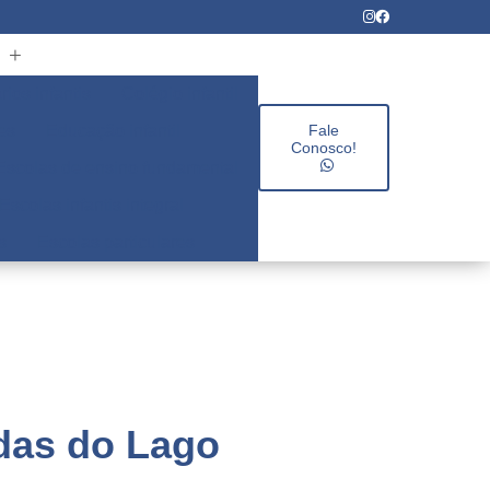
rios infantis
Colégio infantil
es
Educação infantil
Fale
Conosco!
Escolas de ensino fundamental
Escolas infantis integral
s
Escolas particulares
das do Lago