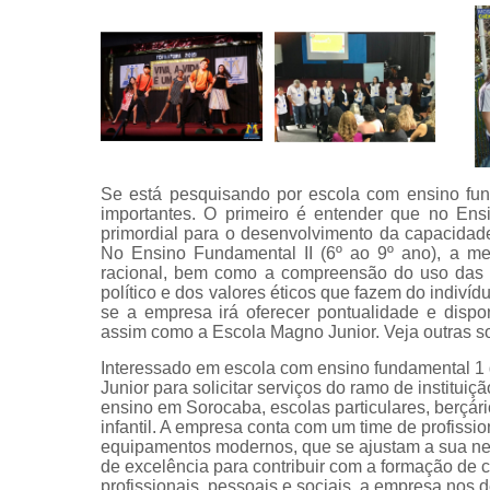
Se está pesquisando por escola com ensino fun
importantes. O primeiro é entender que no Ens
primordial para o desenvolvimento da capacidade 
No Ensino Fundamental II (6º ao 9º ano), a me
racional, bem como a compreensão do uso das fe
político e dos valores éticos que fazem do indiví
se a empresa irá oferecer pontualidade e dispo
assim como a Escola Magno Junior. Veja outras sol
Interessado em escola com ensino fundamental 
Junior para solicitar serviços do ramo de instituiçã
ensino em Sorocaba, escolas particulares, berçári
infantil. A empresa conta com um time de profissio
equipamentos modernos, que se ajustam a sua n
de excelência para contribuir com a formação de ci
profissionais, pessoais e sociais, a empresa no