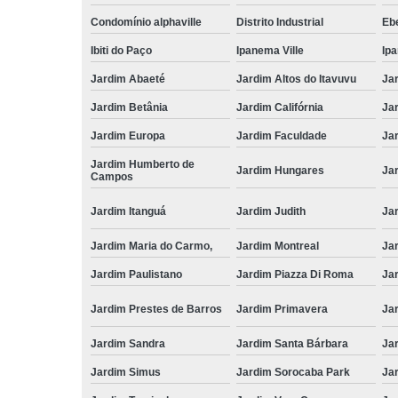
Condomínio alphaville
Distrito Industrial
Ebe
Ibiti do Paço
Ipanema Ville
Ip
Jardim Abaeté
Jardim Altos do Itavuvu
Ja
Jardim Betânia
Jardim Califórnia
Ja
Jardim Europa
Jardim Faculdade
Ja
Jardim Humberto de
Jardim Hungares
Ja
Campos
Jardim Itanguá
Jardim Judith
Ja
Jardim Maria do Carmo,
Jardim Montreal
Ja
Jardim Paulistano
Jardim Piazza Di Roma
Jar
Jardim Prestes de Barros
Jardim Primavera
Ja
Jardim Sandra
Jardim Santa Bárbara
Ja
Jardim Simus
Jardim Sorocaba Park
Ja