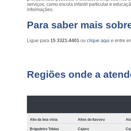
serviços, como escola infantil particular e educaç
informações.
Para saber mais sobr
Ligue para
15 3321-4401
ou
clique aqui
e entre em
Regiões onde a atende
Alto da boa vista
Altos do Itavuvu
Al
Brigadeiro Tobias
Cajuru
Caj