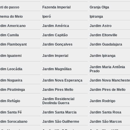
ti do passo
Fazenda Imperial
Granja Olga
anema do Meio
Iperó
Ipiranga
rdim Americano
Jardim América
Jardim Astro
rdim Camila
Jardim Capitão
Jardim Eltonville
rdim Flamboyant
Jardim Gonçalves
Jardim Guadalajara
rdim Iguatemi
Jardim Imperial
Jardim Ipiranga
Jardim Maria Antônia
rdim Leocádia
Jardim Magnólias
Prado
rdim Nogueira
Jardim Nova Esperança
Jardim Nova Mancheste
dim Piratininga
Jardim Pires Mello
Jardim Pires de Mello
Jardim Residencial
rdim Refúgio
Jardim Rodrigo
Deolinda Guerra
rdim Santa Fé
Jardim Santa Marcia
Jardim Santa Rosa
rdim Sorocabano
Jardim São Guilherme
Jardim São Marcos