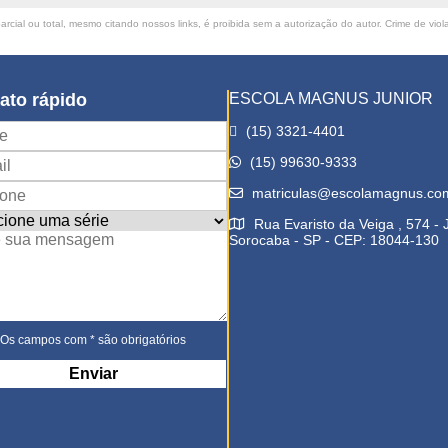
rcial ou total, mesmo citando nossos links, é proibida sem a autorização do autor. Crime de viol
ato rápido
ESCOLA MAGNUS JUNIOR
(15) 3321-4401
(15) 99630-9333
matriculas@escolamagnus.co
Rua Evaristo da Veiga , 574 -
Sorocaba - SP - CEP: 18044-130
Os campos com * são obrigatórios