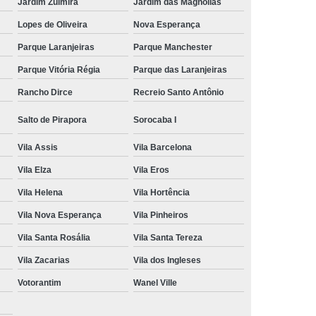
Jardim Zulmira
Jardim das Magnólias
Lopes de Oliveira
Nova Esperança
Parque Laranjeiras
Parque Manchester
Parque Vitória Régia
Parque das Laranjeiras
Rancho Dirce
Recreio Santo Antônio
Salto de Pirapora
Sorocaba I
Vila Assis
Vila Barcelona
Vila Elza
Vila Eros
Vila Helena
Vila Hortência
Vila Nova Esperança
Vila Pinheiros
Vila Santa Rosália
Vila Santa Tereza
Vila Zacarias
Vila dos Ingleses
Votorantim
Wanel Ville