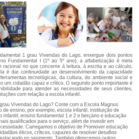
damental 1 grau Vivendas do Lago, enxergue dois pontos
ino Fundamental I (1º ao 5º ano), a alfabetização é meta
racional no que concerne à leitura, à escrita e ao cálculo,
ta é dar continuidade ao desenvolvimento da capacidade
rramentas tecnológicas, da cultura, do ambiente social e
duo um cidadão capaz e crítico. O segundo ponto importante é
nibilidade para atender as necessidades de seus clientes,
uções com relação a escola infantil.
1 grau Vivendas do Lago? Conte com a Escola Magnus
o de ensino, por exemplo, escola infantil, instituição de
o infantil, ensino fundamental 1 e 2 e berçário e educação
nais qualificados para o serviço, além de investir em
ecessidade. Carregamos o objetivo de Promover educação
dadãos éticos, críticos, capazes de resolver desafios
s destacando no segmento. Também oferecemos outros