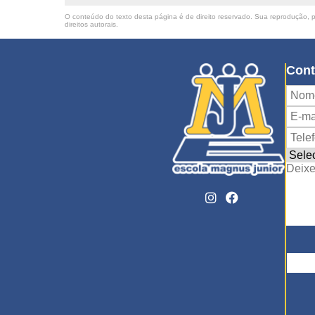
O conteúdo do texto desta página é de direito reservado. Sua reprodução, pa
direitos autorais
.
Cont