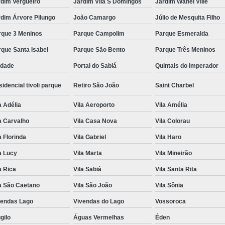
rdim Vergueiro
Jardim Vila S Domingos
Jardim Wanel Ville
dim Árvore Pilungo
João Camargo
Júlio de Mesquita Filho
rque 3 Meninos
Parque Campolim
Parque Esmeralda
que Santa Isabel
Parque São Bento
Parque Três Meninos
edade
Portal do Sabiá
Quintais do Imperador
idencial tivoli parque
Retiro São João
Saint Charbel
a Adélia
Vila Aeroporto
Vila Amélia
a Carvalho
Vila Casa Nova
Vila Colorau
a Florinda
Vila Gabriel
Vila Haro
a Lucy
Vila Marta
Vila Mineirão
a Rica
Vila Sabiá
Vila Santa Rita
a São Caetano
Vila São João
Vila Sônia
vendas Lago
Vivendas do Lago
Vossoroca
gilo
Águas Vermelhas
Éden