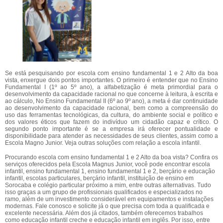
Se está pesquisando por escola com ensino fundamental 1 e 2 Alto da boa
vista, enxergue dois pontos importantes. O primeiro é entender que no Ensino
Fundamental I (1º ao 5º ano), a alfabetização é meta primordial para o
desenvolvimento da capacidade racional no que concerne à leitura, à escrita e
ao cálculo, No Ensino Fundamental II (6º ao 9º ano), a meta é dar continuidade
ao desenvolvimento da capacidade racional, bem como a compreensão do
uso das ferramentas tecnológicas, da cultura, do ambiente social e político e
dos valores éticos que fazem do indivíduo um cidadão capaz e crítico. O
segundo ponto importante é se a empresa irá oferecer pontualidade e
disponibilidade para atender as necessidades de seus clientes, assim como a
Escola Magno Junior. Veja outras soluções com relação a escola infantil.
Procurando escola com ensino fundamental 1 e 2 Alto da boa vista? Confira os
serviços oferecidos pela Escola Magnus Junior, você pode encontrar escola
infantil, ensino fundamental 1, ensino fundamental 1 e 2, berçário e educação
infantil, escolas particulares, berçário infantil, instituição de ensino em
Sorocaba e colégio particular próximo a mim, entre outras alternativas. Tudo
isso graças a um grupo de profissionais qualificados e especializados no
ramo, além de um investimento considerável em equipamentos e instalações
modernas. Fale conosco e solicite já o que precisa com toda a qualificada e
excelente necessária. Além dos já citados, também oferecemos trabalhos
como educação infantil creche e educação infantil em inglês. Por isso, entre