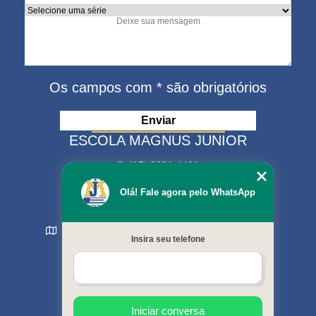
Os campos com * são obrigatórios
ESCOLA MAGNUS JUNIOR
(15) 3321-4401
(15) 99630-9333
Olá! Fale agora pelo WhatsApp
matriculas@escolamagnus.com.br
Rua Evaristo da Veiga , 574 - Jardim Magnolia
Insira seu telefone
Sorocaba - SP - CEP: 18044-130
MENU
Início
Sobre nós
Cursos oferecidos
Iniciar conversa