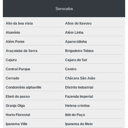
Sorocaba
Alto da boa vista
Altos do Itavuvu
Alumínio
Além Linha
Além Ponte
Aparecidinha
Araçoiaba da Serra
Brigadeiro Tobias
Cajuru
Cajuru do Sul
Central Parque
Centro
Cerrado
Chácara São João
Condomínio alphaville
Distrito Industrial
Ebeti do passo
Fazenda Imperial
Granja Olga
Helena cristina
Horto Florestal
Ibiti do Paço
Ipanema Ville
Ipanema do Meio