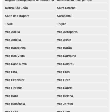
Região Metropolitana de Sorocaba
Residencial tivoli parque
Retiro São João
Saint Charbel
Salto de Pirapora
Sorocaba I
Tivoli
Trujillo
Vila Adélia
Vila Aeroporto
Vila Amélia
Vila Assis
Vila Barcelona
Vila Barão
Vila Boa Vista
Vila Carvalho
Vila Casa Nova
Vila Colorau
Vila Elza
Vila Eros
Vila Excelsior
Vila Fiore
Vila Florinda
Vila Gabriel
Vila Haro
Vila Helena
Vila Hortência
Vila Jardini