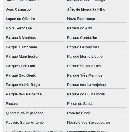
Jardim dos Estados
Jardim Árvore Pilungo
João Camargo
Júlio de Mesquita Filho
Lopes de Oliveira
Nova Esperança
Nova Sorocaba
Parada do Alto
Parque 3 Meninos
Parque Campolim
Parque Esmeralda
Parque Laranjeiras
Parque Manchester
Parque Monte Líbano
Parque Ouro Fino
Parque Santa Isabel
Parque São Bento
Parque Três Meninos
Parque Vitória Régia
Parque das Laranjeiras
Parque das Paineiras
Parque dos Eucaliptos
Piedade
Portal do Sabiá
Quintais do Imperador
Rancho Dirce
Recreio Santo Antônio
Recreio dos Sorocabanos