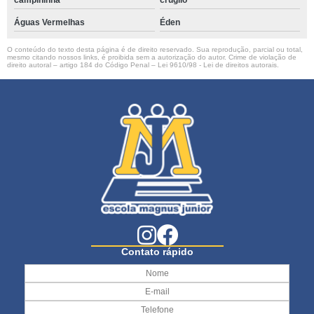
campininha
crugilo
Águas Vermelhas
Éden
O conteúdo do texto desta página é de direito reservado. Sua reprodução, parcial ou total,
mesmo citando nossos links, é proibida sem a autorização do autor. Crime de violação de
direito autoral – artigo 184 do Código Penal –
Lei 9610/98 - Lei de direitos autorais
.
Contato rápido