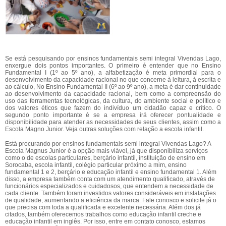
Se está pesquisando por ensinos fundamentais semi integral Vivendas Lago,
enxergue dois pontos importantes. O primeiro é entender que no Ensino
Fundamental I (1º ao 5º ano), a alfabetização é meta primordial para o
desenvolvimento da capacidade racional no que concerne à leitura, à escrita e
ao cálculo, No Ensino Fundamental II (6º ao 9º ano), a meta é dar continuidade
ao desenvolvimento da capacidade racional, bem como a compreensão do
uso das ferramentas tecnológicas, da cultura, do ambiente social e político e
dos valores éticos que fazem do indivíduo um cidadão capaz e crítico. O
segundo ponto importante é se a empresa irá oferecer pontualidade e
disponibilidade para atender as necessidades de seus clientes, assim como a
Escola Magno Junior. Veja outras soluções com relação a escola infantil.
Está procurando por ensinos fundamentais semi integral Vivendas Lago? A
Escola Magnus Junior é a opção mais viável, já que disponibiliza serviços
como o de escolas particulares, berçário infantil, instituição de ensino em
Sorocaba, escola infantil, colégio particular próximo a mim, ensino
fundamental 1 e 2, berçário e educação infantil e ensino fundamental 1. Além
disso, a empresa também conta com um atendimento qualificado, através de
funcionários especializados e cuidadosos, que entendem a necessidade de
cada cliente. Também foram investidos valores consideráveis em instalações
de qualidade, aumentando a eficiência da marca. Fale conosco e solicite já o
que precisa com toda a qualificada e excelente necessária. Além dos já
citados, também oferecemos trabalhos como educação infantil creche e
educação infantil em inglês. Por isso, entre em contato conosco, estamos