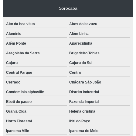
Sorocaba
Alto da boa vista
Altos do Itavuvu
Alumínio
Além Linha
Além Ponte
Aparecidinha
Araçoiaba da Serra
Brigadeiro Tobias
Cajuru
Cajuru do Sul
Central Parque
Centro
Cerrado
Chácara São João
Condomínio alphaville
Distrito Industrial
Ebeti do passo
Fazenda Imperial
Granja Olga
Helena cristina
Horto Florestal
Ibiti do Paço
Ipanema Ville
Ipanema do Meio