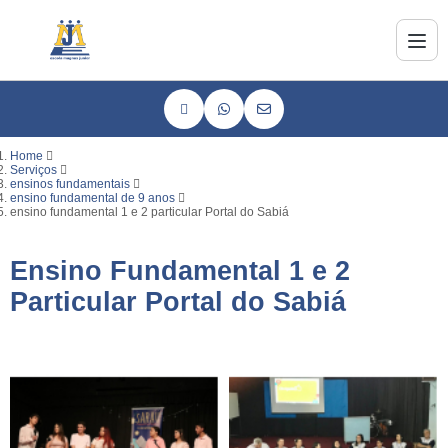
Home
Serviços
ensinos fundamentais
ensino fundamental de 9 anos
ensino fundamental 1 e 2 particular Portal do Sabiá
Ensino Fundamental 1 e 2
Particular Portal do Sabiá