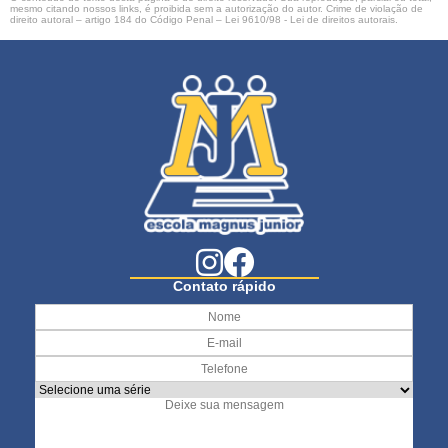
mesmo citando nossos links, é proibida sem a autorização do autor. Crime de violação de
direito autoral – artigo 184 do Código Penal –
Lei 9610/98 - Lei de direitos autorais
.
Contato rápido