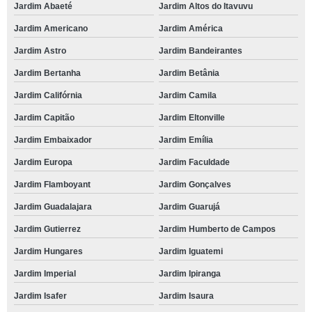
Jardim Abaeté
Jardim Altos do Itavuvu
Jardim Americano
Jardim América
Jardim Astro
Jardim Bandeirantes
Jardim Bertanha
Jardim Betânia
Jardim Califórnia
Jardim Camila
Jardim Capitão
Jardim Eltonville
Jardim Embaixador
Jardim Emília
Jardim Europa
Jardim Faculdade
Jardim Flamboyant
Jardim Gonçalves
Jardim Guadalajara
Jardim Guarujá
Jardim Gutierrez
Jardim Humberto de Campos
Jardim Hungares
Jardim Iguatemi
Jardim Imperial
Jardim Ipiranga
Jardim Isafer
Jardim Isaura