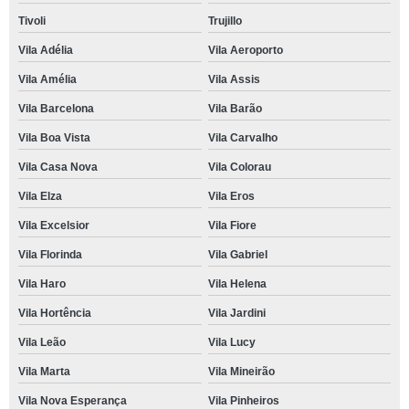
Tivoli
Trujillo
Vila Adélia
Vila Aeroporto
Vila Amélia
Vila Assis
Vila Barcelona
Vila Barão
Vila Boa Vista
Vila Carvalho
Vila Casa Nova
Vila Colorau
Vila Elza
Vila Eros
Vila Excelsior
Vila Fiore
Vila Florinda
Vila Gabriel
Vila Haro
Vila Helena
Vila Hortência
Vila Jardini
Vila Leão
Vila Lucy
Vila Marta
Vila Mineirão
Vila Nova Esperança
Vila Pinheiros