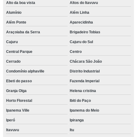
Alto da boa vista
Altos do Itavuvu
Alumínio
Além Linha
Além Ponte
Aparecidinha
Araçoiaba da Serra
Brigadeiro Tobias
Cajuru
Cajuru do Sul
Central Parque
Centro
Cerrado
Chácara São João
Condomínio alphaville
Distrito Industrial
Ebeti do passo
Fazenda Imperial
Granja Olga
Helena cristina
Horto Florestal
Ibiti do Paço
Ipanema Ville
Ipanema do Meio
Iperó
Ipiranga
Itavuvu
Itu