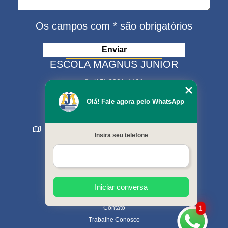
Os campos com * são obrigatórios
ESCOLA MAGNUS JUNIOR
(15) 3321-4401
(15) 99630-9333
Olá! Fale agora pelo WhatsApp
matriculas@escolamagnus.com.br
Rua Evaristo da Veiga , 574 - Jardim Magnolia
Insira seu telefone
Sorocaba - SP - CEP: 18044-130
MENU
Início
Sobre nós
Cursos oferecidos
Iniciar conversa
Galeria de fotos
Contato
1
Trabalhe Conosco