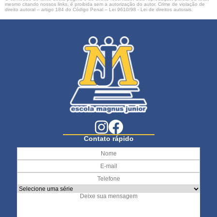
mesmo citando nossos links, é proibida sem a autorização do autor. Crime de violação de
direito autoral – artigo 184 do Código Penal –
Lei 9610/98 - Lei de direitos autorais
.
Contato rápido