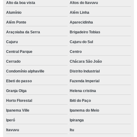
Alto da boa vista
Altos do Itavuvu
Alumínio
Além Linha
Além Ponte
Aparecidinha
Araçoiaba da Serra
Brigadeiro Tobias
Cajuru
Cajuru do Sul
Central Parque
Centro
Cerrado
Chácara São João
Condomínio alphaville
Distrito Industrial
Ebeti do passo
Fazenda Imperial
Granja Olga
Helena cristina
Horto Florestal
Ibiti do Paço
Ipanema Ville
Ipanema do Meio
Iperó
Ipiranga
Itavuvu
Itu