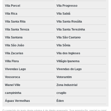
Vila Porcel
Vila Progresso
Vila Rica
Vila Sabiá
Vila Santa Rita
Vila Santa Rosália
Vila Santa Tereza
Vila Santa Terezinha
Vila Santana
Vila São Caetano
Vila São João
Vila Sônia
Vila Zacarias
Vila dos Ingleses
Villa Flora
Villágio Ipanema
Vivendas Lago
Vivendas do Lago
Vossoroca
Votorantim
Wanel Ville
Zona Industrial
campininha
crugilo
Águas Vermelhas
Éden
O conteúdo do texto desta página é de direito reservado. Sua reprodução, parcial ou total,