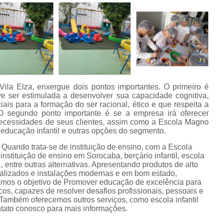
 Vila Elza, enxergue dois pontos importantes. O primeiro é
ve ser estimulada a desenvolver sua capacidade cognitiva,
ais para a formação do ser racional, ético e que respeita a
O segundo ponto importante é se a empresa irá oferecer
 necessidades de seus clientes, assim como a Escola Magno
 educação infantil e outras opções do segmento.
? Quando trata-se de instituição de ensino, com a Escola
nstituição de ensino em Sorocaba, berçário infantil, escola
1, entre outras alternativas. Apresentando produtos de alto
ializados e instalações modernas e em bom estado,
amos o objetivo de Promover educação de excelência para
icos, capazes de resolver desafios profissionais, pessoais e
Também oferecemos outros serviços, como escola infantil
ontato conosco para mais informações.