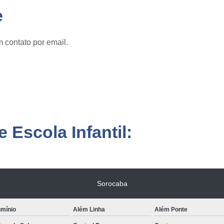
e
 contato por email.
 Escola Infantil:
Sorocaba
umínio
Além Linha
Além Ponte