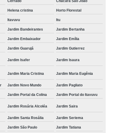
Cerrado
Chácara São João
Helena cristina
Horto Florestal
Itavuvu
Itu
Jardim Bandeirantes
Jardim Bertanha
Jardim Embaixador
Jardim Emília
Jardim Guarujá
Jardim Gutierrez
Jardim Isafer
Jardim Isaura
Jardim Maria Cristina
Jardim Maria Eugênia
r
Jardim Novo Mundo
Jardim Pagliato
Jardim Portal da Colina
Jardim Portal do Itavuvu
Jardim Rosária Alcoléa
Jardim Saira
Jardim Santa Rosália
Jardim Seriema
Jardim São Paulo
Jardim Tatiana