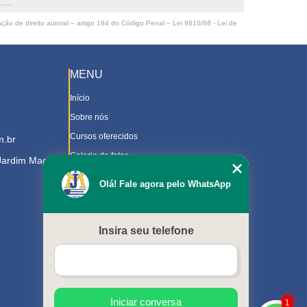
ação de direito autoral – artigo 184 do Código Penal –
Lei 9610/98 - Lei de
MENU
Início
Sobre nós
Cursos oferecidos
m.br
Galeria de fotos
 Jardim Magnolia
Contato
Olá! Fale agora pelo WhatsApp
Trabalhe Conosco
Downloads
Insira seu telefone
Blog
Serviços
Mapa do site
Iniciar conversa
1