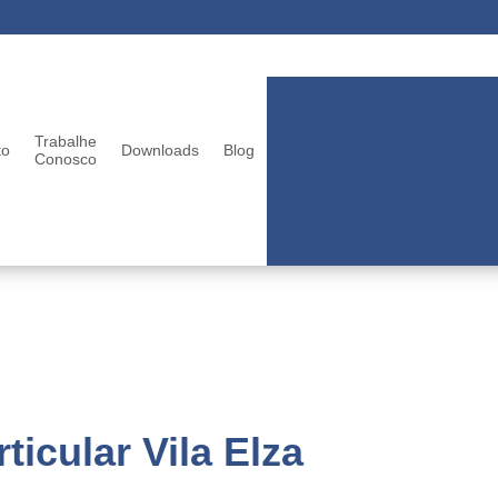
Berçários infantis
Berçá
Colégios particular
Trabalhe
to
Downloads
Blog
Conosco
Ensinos fundamentais
Escolas infantis
Escolas para criança
ticular Vila Elza