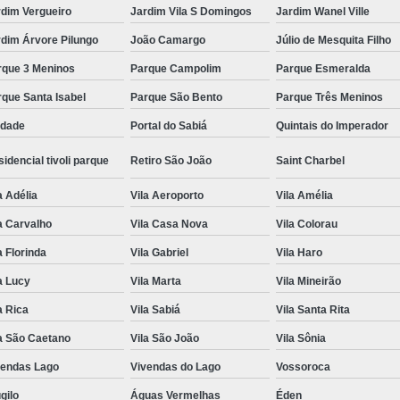
rdim Vergueiro
Jardim Vila S Domingos
Jardim Wanel Ville
dim Árvore Pilungo
João Camargo
Júlio de Mesquita Filho
rque 3 Meninos
Parque Campolim
Parque Esmeralda
que Santa Isabel
Parque São Bento
Parque Três Meninos
edade
Portal do Sabiá
Quintais do Imperador
idencial tivoli parque
Retiro São João
Saint Charbel
a Adélia
Vila Aeroporto
Vila Amélia
a Carvalho
Vila Casa Nova
Vila Colorau
a Florinda
Vila Gabriel
Vila Haro
a Lucy
Vila Marta
Vila Mineirão
a Rica
Vila Sabiá
Vila Santa Rita
a São Caetano
Vila São João
Vila Sônia
vendas Lago
Vivendas do Lago
Vossoroca
gilo
Águas Vermelhas
Éden