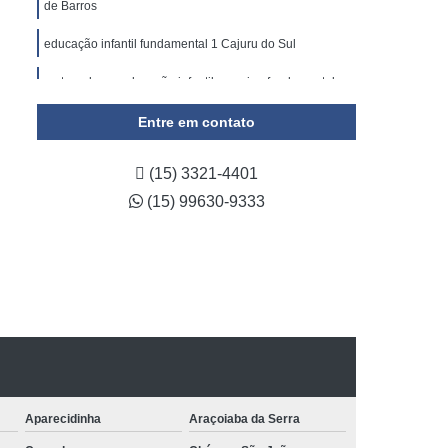
de Barros
educação infantil fundamental 1 Cajuru do Sul
maternal com educação infantil e ensino fundamental
Jardim Wanel Ville
Entre em contato
(15) 3321-4401
(15) 99630-9333
Aparecidinha
Araçoiaba da Serra