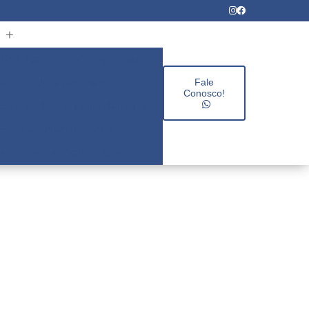
rios infantis
Colégio infantil
es
Educação infantil
Fale
Conosco!
Escolas de ensino fundamental
Escolas infantis integral
s
Escolas particulares