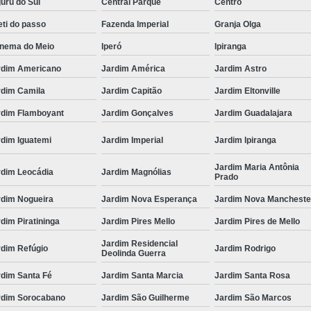
uru do Sul
Central Parque
Centro
ti do passo
Fazenda Imperial
Granja Olga
anema do Meio
Iperó
Ipiranga
rdim Americano
Jardim América
Jardim Astro
rdim Camila
Jardim Capitão
Jardim Eltonville
rdim Flamboyant
Jardim Gonçalves
Jardim Guadalajara
rdim Iguatemi
Jardim Imperial
Jardim Ipiranga
Jardim Maria Antônia
rdim Leocádia
Jardim Magnólias
Prado
rdim Nogueira
Jardim Nova Esperança
Jardim Nova Mancheste
dim Piratininga
Jardim Pires Mello
Jardim Pires de Mello
Jardim Residencial
rdim Refúgio
Jardim Rodrigo
Deolinda Guerra
rdim Santa Fé
Jardim Santa Marcia
Jardim Santa Rosa
rdim Sorocabano
Jardim São Guilherme
Jardim São Marcos