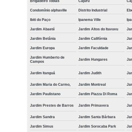
Brigadeiro Tobias
Cajuru
Caj
Condomínio alphaville
Distrito Industrial
Ebe
Ibiti do Paço
Ipanema Ville
Ip
Jardim Abaeté
Jardim Altos do Itavuvu
Ja
Jardim Betânia
Jardim Califórnia
Ja
Jardim Europa
Jardim Faculdade
Ja
Jardim Humberto de
Jardim Hungares
Ja
Campos
Jardim Itanguá
Jardim Judith
Ja
Jardim Maria do Carmo,
Jardim Montreal
Ja
Jardim Paulistano
Jardim Piazza Di Roma
Jar
Jardim Prestes de Barros
Jardim Primavera
Ja
Jardim Sandra
Jardim Santa Bárbara
Ja
Jardim Simus
Jardim Sorocaba Park
Ja