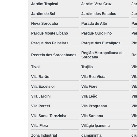
Jardim Tropical
Jardim Vera Cruz
Ja
Jardim do Sol
Jardim dos Estados
Jar
Nova Sorocaba
Parada do Alto
Pa
Parque Monte Líbano
Parque Ouro Fino
Par
Parque das Paineiras
Parque dos Eucaliptos
Pi
Região Metropolitana de
Recreio dos Sorocabanos
Res
Sorocaba
Tivoli
Trujillo
Vil
Vila Barão
Vila Boa Vista
Vil
Vila Excelsior
Vila Fiore
Vil
Vila Jardini
Vila Leão
Vil
Vila Porcel
Vila Progresso
Vil
Vila Santa Terezinha
Vila Santana
Vil
Villa Flora
Villágio Ipanema
Vi
Zona Industrial
campininha
cru