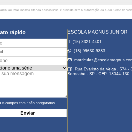
rcial ou total, mesmo citando nossos links, é proibida sem a autorização do autor. Crime de viol
ato rápido
ESCOLA MAGNUS JUNIOR
(15) 3321-4401
(15) 99630-9333
matriculas@escolamagnus.co
Rua Evaristo da Veiga , 574 -
Sorocaba - SP - CEP: 18044-130
Os campos com * são obrigatórios