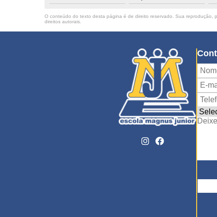
O conteúdo do texto desta página é de direito reservado. Sua reprodução, pa
direitos autorais
.
Cont