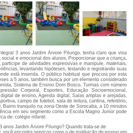
ntegral 3 anos Jardim Árvore Pilungo, tenha claro que visa
 social e emocional dos alunos, Proporcionar que a criança,
 participe de atividades expressivas e manipule, materiais,
iências, levantando hipóteses, testando e registrando suas
de está inserida. O público habitual que procura por esta
meses a 5 anos, também busca por um elemento considerado
cionista, Sistema de Ensino Dom Bosco, Turmas com número
xpressão Corporal, Esportes, Educação Socioemocional,
digital de ensino, Agenda digital, Salas amplas e arejadas,
portiva, campo de futebol, sala de leitura, cantina, refeitório,
, Bairro tranquilo na zona Oeste de Sorocaba, a 10 minutos
erência em seu segmento como a Escola Magno Junior pode
a de: colégio infantil.
l 3 anos Jardim Árvore Pilungo? Quando trata-se de
, você encontra serviços como o de instituição de ensino em