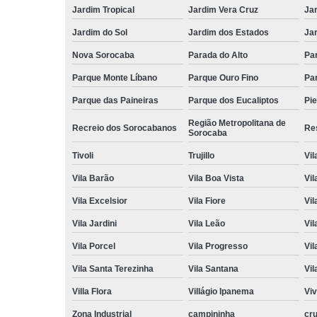
Jardim Tropical
Jardim Vera Cruz
Ja
Jardim do Sol
Jardim dos Estados
Jar
Nova Sorocaba
Parada do Alto
Pa
Parque Monte Líbano
Parque Ouro Fino
Par
Parque das Paineiras
Parque dos Eucaliptos
Pi
Região Metropolitana de
Recreio dos Sorocabanos
Res
Sorocaba
Tivoli
Trujillo
Vil
Vila Barão
Vila Boa Vista
Vil
Vila Excelsior
Vila Fiore
Vil
Vila Jardini
Vila Leão
Vil
Vila Porcel
Vila Progresso
Vil
Vila Santa Terezinha
Vila Santana
Vil
Villa Flora
Villágio Ipanema
Vi
Zona Industrial
campininha
cru