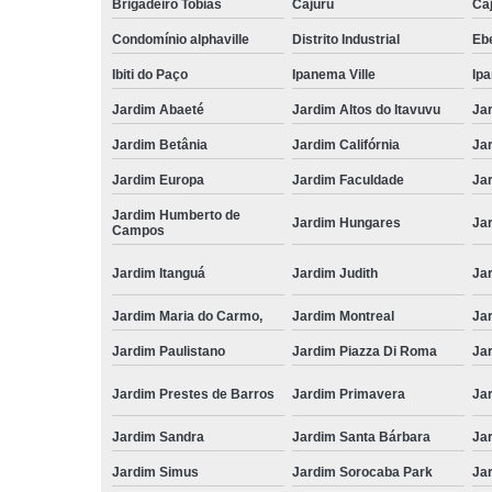
Brigadeiro Tobias
Cajuru
Caj
Condomínio alphaville
Distrito Industrial
Ebe
Ibiti do Paço
Ipanema Ville
Ip
Jardim Abaeté
Jardim Altos do Itavuvu
Ja
Jardim Betânia
Jardim Califórnia
Ja
Jardim Europa
Jardim Faculdade
Ja
Jardim Humberto de
Jardim Hungares
Ja
Campos
Jardim Itanguá
Jardim Judith
Ja
Jardim Maria do Carmo,
Jardim Montreal
Ja
Jardim Paulistano
Jardim Piazza Di Roma
Jar
Jardim Prestes de Barros
Jardim Primavera
Ja
Jardim Sandra
Jardim Santa Bárbara
Ja
Jardim Simus
Jardim Sorocaba Park
Ja