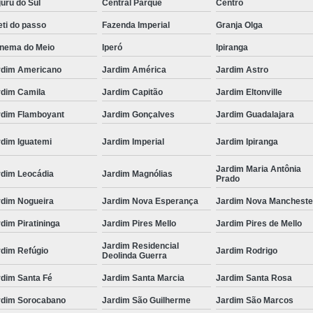
uru do Sul
Central Parque
Centro
ti do passo
Fazenda Imperial
Granja Olga
anema do Meio
Iperó
Ipiranga
rdim Americano
Jardim América
Jardim Astro
rdim Camila
Jardim Capitão
Jardim Eltonville
rdim Flamboyant
Jardim Gonçalves
Jardim Guadalajara
rdim Iguatemi
Jardim Imperial
Jardim Ipiranga
Jardim Maria Antônia
rdim Leocádia
Jardim Magnólias
Prado
rdim Nogueira
Jardim Nova Esperança
Jardim Nova Mancheste
dim Piratininga
Jardim Pires Mello
Jardim Pires de Mello
Jardim Residencial
rdim Refúgio
Jardim Rodrigo
Deolinda Guerra
rdim Santa Fé
Jardim Santa Marcia
Jardim Santa Rosa
rdim Sorocabano
Jardim São Guilherme
Jardim São Marcos