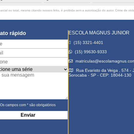
rcial ou total, mesmo citando nossos links, é proibida sem a autorização do autor. Crime de viol
ato rápido
ESCOLA MAGNUS JUNIOR
(15) 3321-4401
(15) 99630-9333
matriculas@escolamagnus.co
Rua Evaristo da Veiga , 574 -
Sorocaba - SP - CEP: 18044-130
Os campos com * são obrigatórios