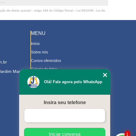
ação de direito autoral – artigo 184 do Código Penal –
Lei 9610/98 - Lei de
MENU
Início
Sobre nós
Cursos oferecidos
m.br
Galeria de fotos
 Jardim Magnolia
Contato
Olá! Fale agora pelo WhatsApp
Trabalhe Conosco
Downloads
Insira seu telefone
Blog
Serviços
Mapa do site
Iniciar conversa
1