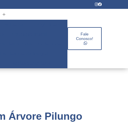
rios infantis
Colégio infantil
es
Educação infantil
Fale
Conosco!
Escolas de ensino fundamental
Escolas infantis integral
s
Escolas particulares
im Árvore Pilungo