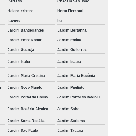
Cerrado
Chácara São João
Helena cristina
Horto Florestal
Itavuvu
Itu
Jardim Bandeirantes
Jardim Bertanha
Jardim Embaixador
Jardim Emília
Jardim Guarujá
Jardim Gutierrez
Jardim Isafer
Jardim Isaura
Jardim Maria Cristina
Jardim Maria Eugênia
r
Jardim Novo Mundo
Jardim Pagliato
Jardim Portal da Colina
Jardim Portal do Itavuvu
Jardim Rosária Alcoléa
Jardim Saira
Jardim Santa Rosália
Jardim Seriema
Jardim São Paulo
Jardim Tatiana