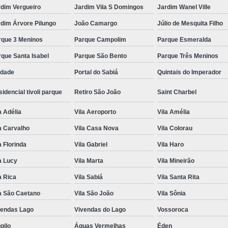
rdim Vergueiro
Jardim Vila S Domingos
Jardim Wanel Ville
dim Árvore Pilungo
João Camargo
Júlio de Mesquita Filho
rque 3 Meninos
Parque Campolim
Parque Esmeralda
que Santa Isabel
Parque São Bento
Parque Três Meninos
edade
Portal do Sabiá
Quintais do Imperador
idencial tivoli parque
Retiro São João
Saint Charbel
a Adélia
Vila Aeroporto
Vila Amélia
a Carvalho
Vila Casa Nova
Vila Colorau
a Florinda
Vila Gabriel
Vila Haro
a Lucy
Vila Marta
Vila Mineirão
a Rica
Vila Sabiá
Vila Santa Rita
a São Caetano
Vila São João
Vila Sônia
vendas Lago
Vivendas do Lago
Vossoroca
gilo
Águas Vermelhas
Éden