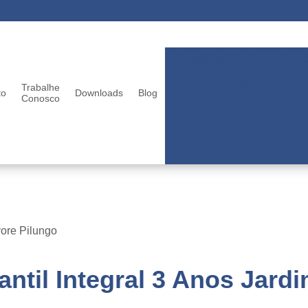
Berçários infantis
Berçá
Colégios particular
Trabalhe
to
Downloads
Blog
Conosco
Ensinos fundamentais
Escolas infantis
Escolas para criança
vore Pilungo
ntil Integral 3 Anos Jard