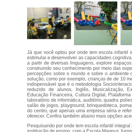
Já que você optou por onde tem escola infantil i
estimular e desenvolver as capacidades cognitiva,
a partir de diversas linguagens, explore espaços,
construindo seu conhecimento por meio das exper
percepções sobre o mundo e sobre o ambiente on
solução, como por exemplo, crianças de de 10 
indispensável que é o metodologia Sociointera
reduzido de alunos, Inglês, Musicalização, E
Educação Financeira, Cultura Digital, Plataforma 
laboratório de informática, auditório, quadra polies
salão de jogos, playground, brinquedoteca, pomar
do centro, que apenas uma empresa séria e ref
oferecer. Confira também abaixo mais opções acerc
Pesquisando por onde tem escola infantil integra
instituição de ensino, com a Escola Magnus Junior