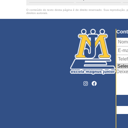
O conteúdo do texto desta página é de direito reservado. Sua reprodução, pa
direitos autorais
.
Cont