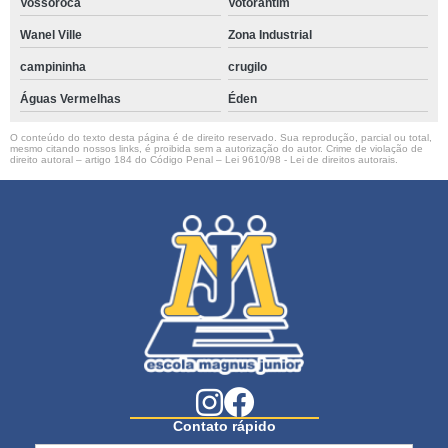
Vossoroca
Votorantim
Wanel Ville
Zona Industrial
campininha
crugilo
Águas Vermelhas
Éden
O conteúdo do texto desta página é de direito reservado. Sua reprodução, parcial ou total,
mesmo citando nossos links, é proibida sem a autorização do autor. Crime de violação de
direito autoral – artigo 184 do Código Penal –
Lei 9610/98 - Lei de direitos autorais
.
Contato rápido