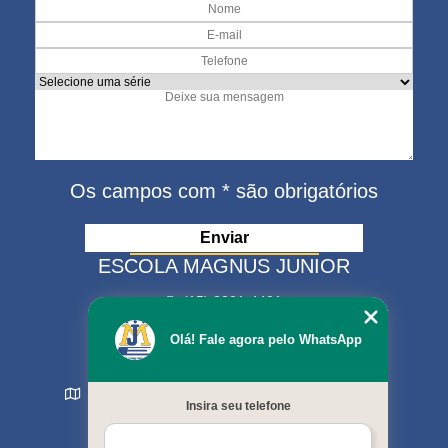
Os campos com * são obrigatórios
ESCOLA MAGNUS JUNIOR
(15) 3321-4401
(15) 99630-9333
Olá! Fale agora pelo WhatsApp
matriculas@escolamagnus.com.br
Rua Evaristo da Veiga , 574 - Jardim Magnolia
Insira seu telefone
Sorocaba - SP - CEP: 18044-130
MENU