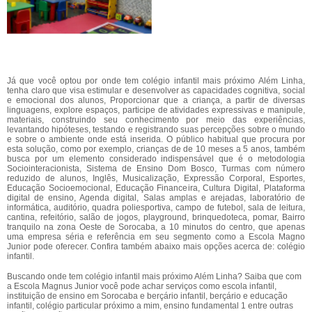
Já que você optou por onde tem colégio infantil mais próximo Além Linha,
tenha claro que visa estimular e desenvolver as capacidades cognitiva, social
e emocional dos alunos, Proporcionar que a criança, a partir de diversas
linguagens, explore espaços, participe de atividades expressivas e manipule,
materiais, construindo seu conhecimento por meio das experiências,
levantando hipóteses, testando e registrando suas percepções sobre o mundo
e sobre o ambiente onde está inserida. O público habitual que procura por
esta solução, como por exemplo, crianças de de 10 meses a 5 anos, também
busca por um elemento considerado indispensável que é o metodologia
Sociointeracionista, Sistema de Ensino Dom Bosco, Turmas com número
reduzido de alunos, Inglês, Musicalização, Expressão Corporal, Esportes,
Educação Socioemocional, Educação Financeira, Cultura Digital, Plataforma
digital de ensino, Agenda digital, Salas amplas e arejadas, laboratório de
informática, auditório, quadra poliesportiva, campo de futebol, sala de leitura,
cantina, refeitório, salão de jogos, playground, brinquedoteca, pomar, Bairro
tranquilo na zona Oeste de Sorocaba, a 10 minutos do centro, que apenas
uma empresa séria e referência em seu segmento como a Escola Magno
Junior pode oferecer. Confira também abaixo mais opções acerca de: colégio
infantil.
Buscando onde tem colégio infantil mais próximo Além Linha? Saiba que com
a Escola Magnus Junior você pode achar serviços como escola infantil,
instituição de ensino em Sorocaba e berçário infantil, berçário e educação
infantil, colégio particular próximo a mim, ensino fundamental 1 entre outras