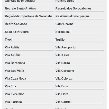
Quintais do Imperador
Rancho Dirce
Recreio Santo Antônio
Recreio dos Sorocabanos
Região Metropolitana de Sorocaba
Residencial tivoli parque
Retiro São João
Saint Charbel
Salto de Pirapora
Sorocaba I
Tivoli
Trujillo
Vila Adélia
Vila Aeroporto
Vila Amélia
Vila Assis
Vila Barcelona
Vila Barão
Vila Boa Vista
Vila Carvalho
Vila Casa Nova
Vila Colorau
Vila Elza
Vila Eros
Vila Excelsior
Vila Fiore
Vila Florinda
Vila Gabriel