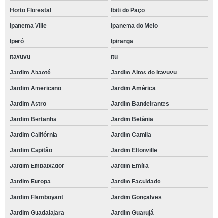
Horto Florestal
Ibiti do Paço
Ipanema Ville
Ipanema do Meio
Iperó
Ipiranga
Itavuvu
Itu
Jardim Abaeté
Jardim Altos do Itavuvu
Jardim Americano
Jardim América
Jardim Astro
Jardim Bandeirantes
Jardim Bertanha
Jardim Betânia
Jardim Califórnia
Jardim Camila
Jardim Capitão
Jardim Eltonville
Jardim Embaixador
Jardim Emília
Jardim Europa
Jardim Faculdade
Jardim Flamboyant
Jardim Gonçalves
Jardim Guadalajara
Jardim Guarujá