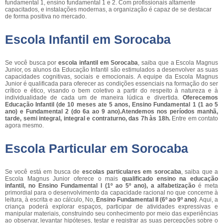
fundamental 1, ensino fundamental 1 e 2. Com profissionais altamente
capacitados, e instalações modernas, a organização é capaz de se destacar
de forma positiva no mercado.
Escola Infantil em Sorocaba
Se você busca por
escola infantil em Sorocaba
, saiba que a Escola Magnus
Junior, os alunos da Educação Infantil são estimulados a desenvolver as suas
capacidades cognitivas, sociais e emocionais. A equipe da Escola Magnus
Junior é qualificada para oferecer as condições essenciais na formação do ser
crítico e ético, visando o bem coletivo a partir do respeito à natureza e à
individualidade de cada um de maneira lúdica e divertida.
Oferecemos
Educação Infantil (de 10 meses ate 5 anos, Ensino Fundamental 1 (1 ao 5
ano) e Fundamental 2 (do 6a ao 9 ano).Atendemos nos períodos manhã,
tarde, semi integral, integral e contraturno, das 7h às 18h.
Entre em contato
agora mesmo.
Escola Particular em Sorocaba
Se você está em busca de
escolas particulares em sorocaba
, saiba que a
Escola Magnus Junior oferece o mais
qualificado ensino na educação
infantil, no Ensino Fundamental I (1º ao 5º ano), a alfabetização
é meta
primordial para o desenvolvimento da capacidade racional no que concerne à
leitura, à escrita e ao cálculo, No,
Ensino Fundamental II (6º ao 9º ano)
. Aqui, a
criança poderá explorar espaços, participar de atividades expressivas e
manipular materiais, construindo seu conhecimento por meio das experiências
ao observar, levantar hipóteses, testar e registrar as suas percepções sobre o