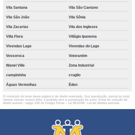
Vila Santana
Vila São Caetano
Vila São João
Vila Sônia
Vila Zacarias
Vila dos Ingleses
Villa Flora
Villágio Ipanema
Vivendas Lago
Vivendas do Lago
Vossoroca
Votorantim
Wanel Ville
Zona Industrial
campininha
crugilo
Águas Vermelhas
Éden
O conteúdo do texto desta página é de direito reservado. Sua reprodução, parcial ou total,
mesmo citando nossos links, é proibida sem a autorização do autor. Crime de violação de
direito autoral – artigo 184 do Código Penal –
Lei 9610/98 - Lei de direitos autorais
.