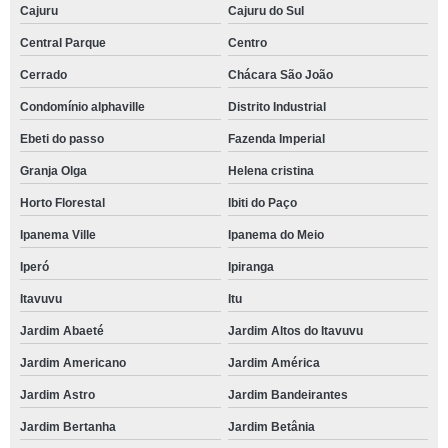
Cajuru
Cajuru do Sul
Central Parque
Centro
Cerrado
Chácara São João
Condomínio alphaville
Distrito Industrial
Ebeti do passo
Fazenda Imperial
Granja Olga
Helena cristina
Horto Florestal
Ibiti do Paço
Ipanema Ville
Ipanema do Meio
Iperó
Ipiranga
Itavuvu
Itu
Jardim Abaeté
Jardim Altos do Itavuvu
Jardim Americano
Jardim América
Jardim Astro
Jardim Bandeirantes
Jardim Bertanha
Jardim Betânia