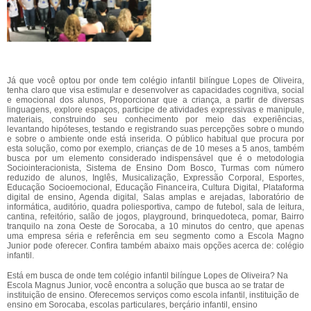
Já que você optou por onde tem colégio infantil bilíngue Lopes de Oliveira,
tenha claro que visa estimular e desenvolver as capacidades cognitiva, social
e emocional dos alunos, Proporcionar que a criança, a partir de diversas
linguagens, explore espaços, participe de atividades expressivas e manipule,
materiais, construindo seu conhecimento por meio das experiências,
levantando hipóteses, testando e registrando suas percepções sobre o mundo
e sobre o ambiente onde está inserida. O público habitual que procura por
esta solução, como por exemplo, crianças de de 10 meses a 5 anos, também
busca por um elemento considerado indispensável que é o metodologia
Sociointeracionista, Sistema de Ensino Dom Bosco, Turmas com número
reduzido de alunos, Inglês, Musicalização, Expressão Corporal, Esportes,
Educação Socioemocional, Educação Financeira, Cultura Digital, Plataforma
digital de ensino, Agenda digital, Salas amplas e arejadas, laboratório de
informática, auditório, quadra poliesportiva, campo de futebol, sala de leitura,
cantina, refeitório, salão de jogos, playground, brinquedoteca, pomar, Bairro
tranquilo na zona Oeste de Sorocaba, a 10 minutos do centro, que apenas
uma empresa séria e referência em seu segmento como a Escola Magno
Junior pode oferecer. Confira também abaixo mais opções acerca de: colégio
infantil.
Está em busca de onde tem colégio infantil bilíngue Lopes de Oliveira? Na
Escola Magnus Junior, você encontra a solução que busca ao se tratar de
instituição de ensino. Oferecemos serviços como escola infantil, instituição de
ensino em Sorocaba, escolas particulares, berçário infantil, ensino