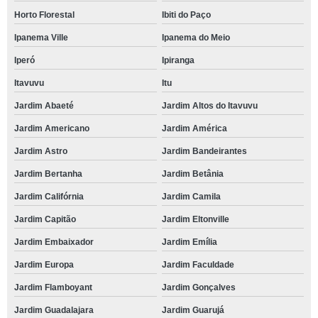
Horto Florestal
Ibiti do Paço
Ipanema Ville
Ipanema do Meio
Iperó
Ipiranga
Itavuvu
Itu
Jardim Abaeté
Jardim Altos do Itavuvu
Jardim Americano
Jardim América
Jardim Astro
Jardim Bandeirantes
Jardim Bertanha
Jardim Betânia
Jardim Califórnia
Jardim Camila
Jardim Capitão
Jardim Eltonville
Jardim Embaixador
Jardim Emília
Jardim Europa
Jardim Faculdade
Jardim Flamboyant
Jardim Gonçalves
Jardim Guadalajara
Jardim Guarujá