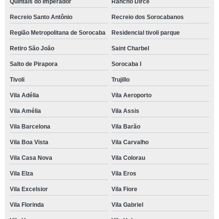
Quintais do Imperador
Rancho Dirce
Recreio Santo Antônio
Recreio dos Sorocabanos
Região Metropolitana de Sorocaba
Residencial tivoli parque
Retiro São João
Saint Charbel
Salto de Pirapora
Sorocaba I
Tivoli
Trujillo
Vila Adélia
Vila Aeroporto
Vila Amélia
Vila Assis
Vila Barcelona
Vila Barão
Vila Boa Vista
Vila Carvalho
Vila Casa Nova
Vila Colorau
Vila Elza
Vila Eros
Vila Excelsior
Vila Fiore
Vila Florinda
Vila Gabriel