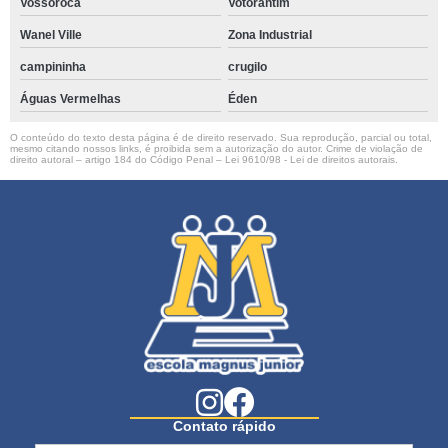
Vossoroca
Votorantim
Wanel Ville
Zona Industrial
campininha
crugilo
Águas Vermelhas
Éden
O conteúdo do texto desta página é de direito reservado. Sua reprodução, parcial ou total,
mesmo citando nossos links, é proibida sem a autorização do autor. Crime de violação de
direito autoral – artigo 184 do Código Penal –
Lei 9610/98 - Lei de direitos autorais
.
Contato rápido