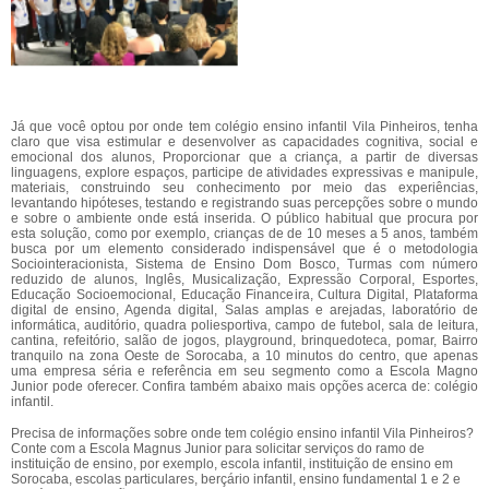
Já que você optou por onde tem colégio ensino infantil Vila Pinheiros, tenha
claro que visa estimular e desenvolver as capacidades cognitiva, social e
emocional dos alunos, Proporcionar que a criança, a partir de diversas
linguagens, explore espaços, participe de atividades expressivas e manipule,
materiais, construindo seu conhecimento por meio das experiências,
levantando hipóteses, testando e registrando suas percepções sobre o mundo
e sobre o ambiente onde está inserida. O público habitual que procura por
esta solução, como por exemplo, crianças de de 10 meses a 5 anos, também
busca por um elemento considerado indispensável que é o metodologia
Sociointeracionista, Sistema de Ensino Dom Bosco, Turmas com número
reduzido de alunos, Inglês, Musicalização, Expressão Corporal, Esportes,
Educação Socioemocional, Educação Financeira, Cultura Digital, Plataforma
digital de ensino, Agenda digital, Salas amplas e arejadas, laboratório de
informática, auditório, quadra poliesportiva, campo de futebol, sala de leitura,
cantina, refeitório, salão de jogos, playground, brinquedoteca, pomar, Bairro
tranquilo na zona Oeste de Sorocaba, a 10 minutos do centro, que apenas
uma empresa séria e referência em seu segmento como a Escola Magno
Junior pode oferecer. Confira também abaixo mais opções acerca de: colégio
infantil.
Precisa de informações sobre onde tem colégio ensino infantil Vila Pinheiros?
Conte com a Escola Magnus Junior para solicitar serviços do ramo de
instituição de ensino, por exemplo, escola infantil, instituição de ensino em
Sorocaba, escolas particulares, berçário infantil, ensino fundamental 1 e 2 e