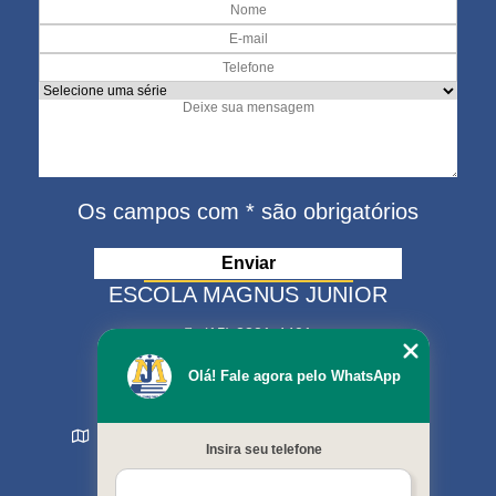
Os campos com * são obrigatórios
ESCOLA MAGNUS JUNIOR
(15) 3321-4401
(15) 99630-9333
Olá! Fale agora pelo WhatsApp
matriculas@escolamagnus.com.br
Rua Evaristo da Veiga , 574 - Jardim Magnolia
Insira seu telefone
Sorocaba - SP - CEP: 18044-130
MENU