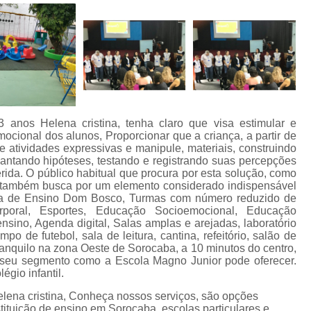
 3 anos Helena cristina, tenha claro que visa estimular e
ocional dos alunos, Proporcionar que a criança, a partir de
e atividades expressivas e manipule, materiais, construindo
antando hipóteses, testando e registrando suas percepções
ida. O público habitual que procura por esta solução, como
, também busca por um elemento considerado indispensável
ema de Ensino Dom Bosco, Turmas com número reduzido de
orporal, Esportes, Educação Socioemocional, Educação
 ensino, Agenda digital, Salas amplas e arejadas, laboratório
mpo de futebol, sala de leitura, cantina, refeitório, salão de
ranquilo na zona Oeste de Sorocaba, a 10 minutos do centro,
seu segmento como a Escola Magno Junior pode oferecer.
gio infantil.
Helena cristina, Conheça nossos serviços, são opções
stituição de ensino em Sorocaba, escolas particulares e