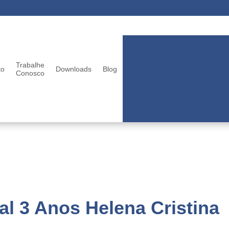
Berçários infantis
Berçá
Colégios particular
Trabalhe
to
Downloads
Blog
Conosco
Ensinos fundamentais
Escolas infantis
Escolas para criança
ral 3 Anos Helena Cristina