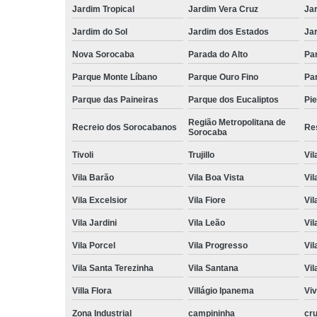
Jardim Tropical
Jardim Vera Cruz
Ja
Jardim do Sol
Jardim dos Estados
Jar
Nova Sorocaba
Parada do Alto
Pa
Parque Monte Líbano
Parque Ouro Fino
Par
Parque das Paineiras
Parque dos Eucaliptos
Pi
Região Metropolitana de
Recreio dos Sorocabanos
Res
Sorocaba
Tivoli
Trujillo
Vil
Vila Barão
Vila Boa Vista
Vil
Vila Excelsior
Vila Fiore
Vil
Vila Jardini
Vila Leão
Vil
Vila Porcel
Vila Progresso
Vil
Vila Santa Terezinha
Vila Santana
Vil
Villa Flora
Villágio Ipanema
Vi
Zona Industrial
campininha
cru