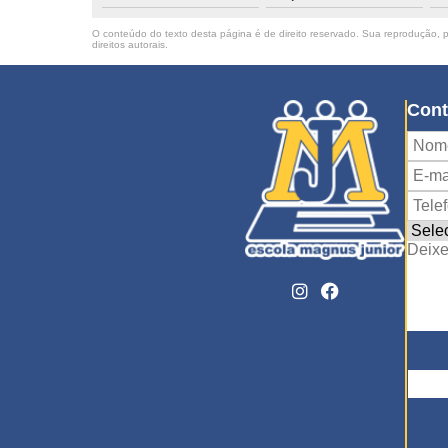
O conteúdo do texto desta página é de direito reservado. Sua reprodução, pa
direitos autorais
.
Cont