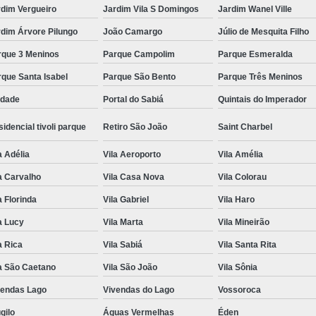
rdim Vergueiro
Jardim Vila S Domingos
Jardim Wanel Ville
dim Árvore Pilungo
João Camargo
Júlio de Mesquita Filho
rque 3 Meninos
Parque Campolim
Parque Esmeralda
que Santa Isabel
Parque São Bento
Parque Três Meninos
edade
Portal do Sabiá
Quintais do Imperador
idencial tivoli parque
Retiro São João
Saint Charbel
a Adélia
Vila Aeroporto
Vila Amélia
a Carvalho
Vila Casa Nova
Vila Colorau
a Florinda
Vila Gabriel
Vila Haro
a Lucy
Vila Marta
Vila Mineirão
a Rica
Vila Sabiá
Vila Santa Rita
a São Caetano
Vila São João
Vila Sônia
vendas Lago
Vivendas do Lago
Vossoroca
gilo
Águas Vermelhas
Éden