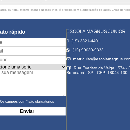
rcial ou total, mesmo citando nossos links, é proibida sem a autorização do autor. Crime de viol
ato rápido
ESCOLA MAGNUS JUNIOR
(15) 3321-4401
(15) 99630-9333
matriculas@escolamagnus.co
Rua Evaristo da Veiga , 574 -
Sorocaba - SP - CEP: 18044-130
Os campos com * são obrigatórios