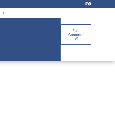
rios infantis
Colégio infantil
es
Educação infantil
Fale
Conosco!
Escolas de ensino fundamental
Escolas infantis integral
s
Escolas particulares