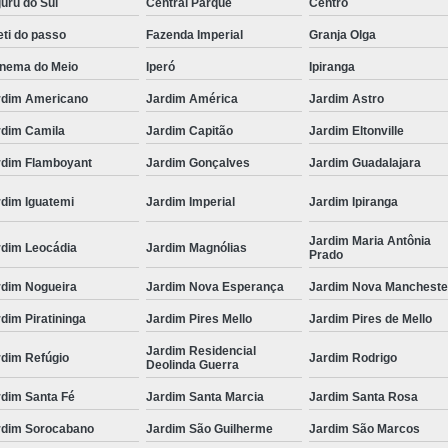
uru do Sul
Central Parque
Centro
ti do passo
Fazenda Imperial
Granja Olga
anema do Meio
Iperó
Ipiranga
rdim Americano
Jardim América
Jardim Astro
rdim Camila
Jardim Capitão
Jardim Eltonville
rdim Flamboyant
Jardim Gonçalves
Jardim Guadalajara
rdim Iguatemi
Jardim Imperial
Jardim Ipiranga
Jardim Maria Antônia
rdim Leocádia
Jardim Magnólias
Prado
rdim Nogueira
Jardim Nova Esperança
Jardim Nova Mancheste
dim Piratininga
Jardim Pires Mello
Jardim Pires de Mello
Jardim Residencial
rdim Refúgio
Jardim Rodrigo
Deolinda Guerra
rdim Santa Fé
Jardim Santa Marcia
Jardim Santa Rosa
rdim Sorocabano
Jardim São Guilherme
Jardim São Marcos