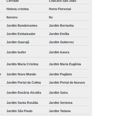
Cerrado
Chácara São João
Helena cristina
Horto Florestal
Itavuvu
Itu
Jardim Bandeirantes
Jardim Bertanha
Jardim Embaixador
Jardim Emília
Jardim Guarujá
Jardim Gutierrez
Jardim Isafer
Jardim Isaura
Jardim Maria Cristina
Jardim Maria Eugênia
r
Jardim Novo Mundo
Jardim Pagliato
Jardim Portal da Colina
Jardim Portal do Itavuvu
Jardim Rosária Alcoléa
Jardim Saira
Jardim Santa Rosália
Jardim Seriema
Jardim São Paulo
Jardim Tatiana