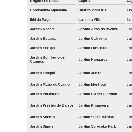
Brigadeiro Tobias
Cajuru
Caj
Condomínio alphaville
Distrito Industrial
Ebe
Ibiti do Paço
Ipanema Ville
Ip
Jardim Abaeté
Jardim Altos do Itavuvu
Ja
Jardim Betânia
Jardim Califórnia
Ja
Jardim Europa
Jardim Faculdade
Ja
Jardim Humberto de
Jardim Hungares
Ja
Campos
Jardim Itanguá
Jardim Judith
Ja
Jardim Maria do Carmo,
Jardim Montreal
Ja
Jardim Paulistano
Jardim Piazza Di Roma
Jar
Jardim Prestes de Barros
Jardim Primavera
Ja
Jardim Sandra
Jardim Santa Bárbara
Ja
Jardim Simus
Jardim Sorocaba Park
Ja