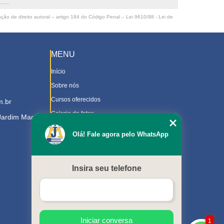
ação de direito autoral – artigo 184 do Código Penal –
Lei 9610/98 - Lei de
MENU
Início
Sobre nós
Cursos oferecidos
m.br
Galeria de fotos
 Jardim Magnolia
Contato
Olá! Fale agora pelo WhatsApp
Trabalhe Conosco
Downloads
Insira seu telefone
Blog
Serviços
Mapa do site
Iniciar conversa
1