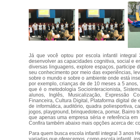
Já que você optou por escola infantil integral
desenvolver as capacidades cognitiva, social e em
diversas linguagens, explore espaços, participe d
seu conhecimento por meio das experiências, lev
sobre o mundo e sobre o ambiente onde está inser
por exemplo, crianças de de 10 meses a 5 anos
que é o metodologia Sociointeracionista, Sist
alunos, Inglês, Musicalização, Expressão C
Financeira, Cultura Digital, Plataforma digital de
de informática, auditório, quadra poliesportiva, ca
jogos, playground, brinquedoteca, pomar, Bairro t
que apenas uma empresa séria e referência em 
Confira também abaixo mais opções acerca de: colé
Para quem busca escola infantil integral 3 anos 
variadas que oferecemos, como escola infantil, in