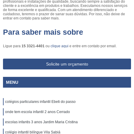
profissionais e instalações de qualidade, buscando sempre a satisfação do
cliente e a excelência em produtos e trabalhos. Executamos nossos serviços
de forma excelente e qualificada. Com um atendimento diferenciado e
cuidadoso, teremos o prazer de sanar suas dúvidas. Por isso, não deixe de
entrar em contato para saber mais.
Para saber mais sobre
Ligue para
15 3321-4401
ou
clique aqui
e entre em contato por email.
Solicite um orçamento
MENU
colégios particulares infantil Ebeti do passo
onde tem escola infantil 2 anos Cerrado
escolas infantis 3 anos Jardim Maria Cristina
colégio infantil bilíngue Vila Sabiá