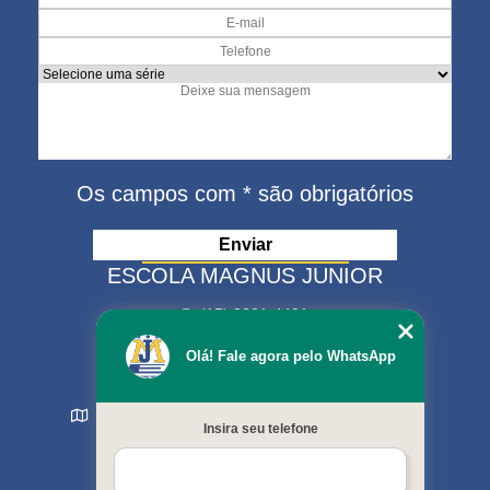
Os campos com * são obrigatórios
ESCOLA MAGNUS JUNIOR
(15) 3321-4401
(15) 99630-9333
Olá! Fale agora pelo WhatsApp
matriculas@escolamagnus.com.br
Rua Evaristo da Veiga , 574 - Jardim Magnolia
Insira seu telefone
Sorocaba - SP - CEP: 18044-130
MENU
Início