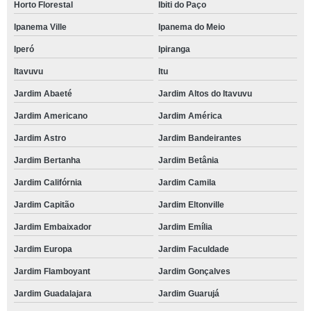
Horto Florestal
Ibiti do Paço
Ipanema Ville
Ipanema do Meio
Iperó
Ipiranga
Itavuvu
Itu
Jardim Abaeté
Jardim Altos do Itavuvu
Jardim Americano
Jardim América
Jardim Astro
Jardim Bandeirantes
Jardim Bertanha
Jardim Betânia
Jardim Califórnia
Jardim Camila
Jardim Capitão
Jardim Eltonville
Jardim Embaixador
Jardim Emília
Jardim Europa
Jardim Faculdade
Jardim Flamboyant
Jardim Gonçalves
Jardim Guadalajara
Jardim Guarujá