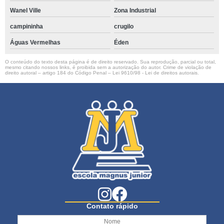
Wanel Ville
Zona Industrial
campininha
crugilo
Águas Vermelhas
Éden
O conteúdo do texto desta página é de direito reservado. Sua reprodução, parcial ou total,
mesmo citando nossos links, é proibida sem a autorização do autor. Crime de violação de
direito autoral – artigo 184 do Código Penal –
Lei 9610/98 - Lei de direitos autorais
.
Contato rápido