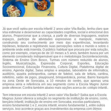
Já que você optou por escola infantil 2 anos valor Vila Barão, tenha claro que
visa estimular e desenvolver as capacidades cognitiva, social e emocional dos
alunos, Proporcionar que a criança, a partir de diversas linguagens, explore
espaços, participe de atividades expressivas e manipule, materiais,
construindo seu conhecimento por meio das experiências, levantando
hipóteses, testando e registrando suas percepções sobre o mundo e sobre o
ambiente onde está inserida. O público habitual que procura por esta solução,
como por exemplo, crianças de de 10 meses a 5 anos, também busca por um
elemento considerado indispensável que é o metodologia Sociointeracionista,
Sistema de Ensino Dom Bosco, Turmas com número reduzido de alunos,
Inglês, Musicalização, Expressão Corporal, Esportes, Educação
Socioemocional, Educação Financeira, Cultura Digital, Plataforma digital de
ensino, Agenda digital, Salas amplas e arejadas, laboratório de informática,
auditório, quadra poliesportiva, campo de futebol, sala de leitura, cantina,
refeitório, salão de jogos, playground, brinquedoteca, pomar, Bairro tranquilo
na zona Oeste de Sorocaba, a 10 minutos do centro, que apenas uma
empresa séria e referência em seu segmento como a Escola Magno Junior
pode oferecer. Confira também abaixo mais opções acerca de: colégio infantil.
Tem interesse em escola infantil 2 anos valor Vila Barão? Saiba que a Escola
Magnus Junior oferece a solução no segmento de instituição de ensino, como,
berçário infantil, instituição de ensino em Sorocaba, escolas particulares,
ensino fundamental 1 e 2, escola infantil, ensino fundamental 1, entre outros
serviços. Isso acontece graças aos investimentos da empresa com ótimos