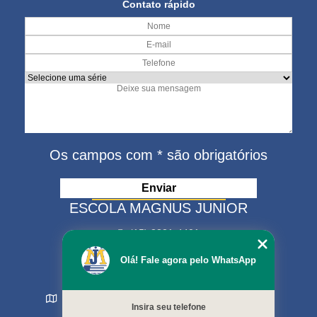
Contato rápido
Os campos com * são obrigatórios
ESCOLA MAGNUS JUNIOR
(15) 3321-4401
(15) 99630-9333
Olá! Fale agora pelo WhatsApp
matriculas@escolamagnus.com.br
Rua Evaristo da Veiga , 574 - Jardim Magnolia
Insira seu telefone
Sorocaba - SP - CEP: 18044-130
MENU