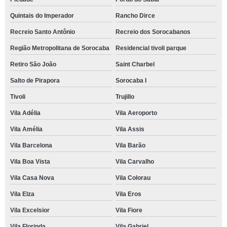
Quintais do Imperador
Rancho Dirce
Recreio Santo Antônio
Recreio dos Sorocabanos
Região Metropolitana de Sorocaba
Residencial tivoli parque
Retiro São João
Saint Charbel
Salto de Pirapora
Sorocaba I
Tivoli
Trujillo
Vila Adélia
Vila Aeroporto
Vila Amélia
Vila Assis
Vila Barcelona
Vila Barão
Vila Boa Vista
Vila Carvalho
Vila Casa Nova
Vila Colorau
Vila Elza
Vila Eros
Vila Excelsior
Vila Fiore
Vila Florinda
Vila Gabriel