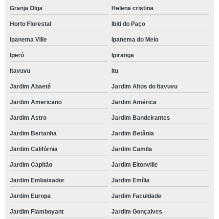
Granja Olga
Helena cristina
Horto Florestal
Ibiti do Paço
Ipanema Ville
Ipanema do Meio
Iperó
Ipiranga
Itavuvu
Itu
Jardim Abaeté
Jardim Altos do Itavuvu
Jardim Americano
Jardim América
Jardim Astro
Jardim Bandeirantes
Jardim Bertanha
Jardim Betânia
Jardim Califórnia
Jardim Camila
Jardim Capitão
Jardim Eltonville
Jardim Embaixador
Jardim Emília
Jardim Europa
Jardim Faculdade
Jardim Flamboyant
Jardim Gonçalves