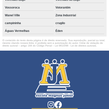
Vossoroca
Votorantim
Wanel Ville
Zona Industrial
campininha
crugilo
Águas Vermelhas
Éden
O conteúdo do texto desta página é de direito reservado. Sua reprodução, parcial ou total,
mesmo citando nossos links, é proibida sem a autorização do autor. Crime de violação de
direito autoral – artigo 184 do Código Penal –
Lei 9610/98 - Lei de direitos autorais
.