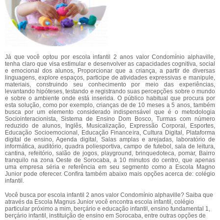
Já que você optou por escola infantil 2 anos valor Condomínio alphaville,
tenha claro que visa estimular e desenvolver as capacidades cognitiva, social
e emocional dos alunos, Proporcionar que a criança, a partir de diversas
linguagens, explore espaços, participe de atividades expressivas e manipule,
materiais, construindo seu conhecimento por meio das experiências,
levantando hipóteses, testando e registrando suas percepções sobre o mundo
e sobre o ambiente onde está inserida. O público habitual que procura por
esta solução, como por exemplo, crianças de de 10 meses a 5 anos, também
busca por um elemento considerado indispensável que é o metodologia
Sociointeracionista, Sistema de Ensino Dom Bosco, Turmas com número
reduzido de alunos, Inglês, Musicalização, Expressão Corporal, Esportes,
Educação Socioemocional, Educação Financeira, Cultura Digital, Plataforma
digital de ensino, Agenda digital, Salas amplas e arejadas, laboratório de
informática, auditório, quadra poliesportiva, campo de futebol, sala de leitura,
cantina, refeitório, salão de jogos, playground, brinquedoteca, pomar, Bairro
tranquilo na zona Oeste de Sorocaba, a 10 minutos do centro, que apenas
uma empresa séria e referência em seu segmento como a Escola Magno
Junior pode oferecer. Confira também abaixo mais opções acerca de: colégio
infantil.
Você busca por escola infantil 2 anos valor Condomínio alphaville? Saiba que
através da Escola Magnus Junior você encontra escola infantil, colégio
particular próximo a mim, berçário e educação infantil, ensino fundamental 1,
berçário infantil, instituição de ensino em Sorocaba, entre outras opções de