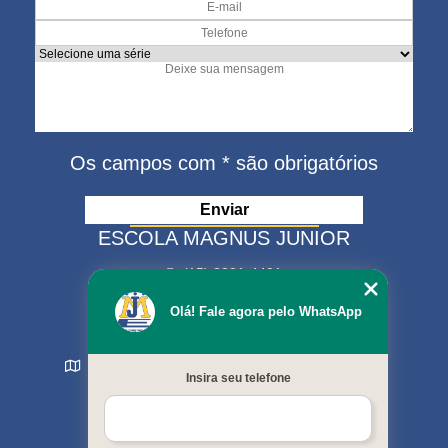
Os campos com * são obrigatórios
ESCOLA MAGNUS JUNIOR
(15) 3321-4401
(15) 99630-9333
Olá! Fale agora pelo WhatsApp
matriculas@escolamagnus.com.br
Rua Evaristo da Veiga , 574 - Jardim Magnolia
Insira seu telefone
Sorocaba - SP - CEP: 18044-130
MENU
Início