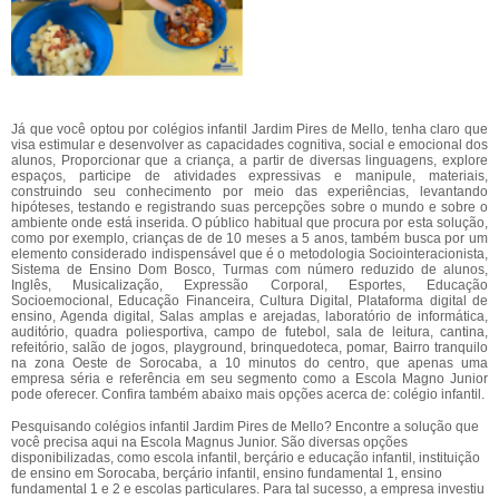
Já que você optou por colégios infantil Jardim Pires de Mello, tenha claro que
visa estimular e desenvolver as capacidades cognitiva, social e emocional dos
alunos, Proporcionar que a criança, a partir de diversas linguagens, explore
espaços, participe de atividades expressivas e manipule, materiais,
construindo seu conhecimento por meio das experiências, levantando
hipóteses, testando e registrando suas percepções sobre o mundo e sobre o
ambiente onde está inserida. O público habitual que procura por esta solução,
como por exemplo, crianças de de 10 meses a 5 anos, também busca por um
elemento considerado indispensável que é o metodologia Sociointeracionista,
Sistema de Ensino Dom Bosco, Turmas com número reduzido de alunos,
Inglês, Musicalização, Expressão Corporal, Esportes, Educação
Socioemocional, Educação Financeira, Cultura Digital, Plataforma digital de
ensino, Agenda digital, Salas amplas e arejadas, laboratório de informática,
auditório, quadra poliesportiva, campo de futebol, sala de leitura, cantina,
refeitório, salão de jogos, playground, brinquedoteca, pomar, Bairro tranquilo
na zona Oeste de Sorocaba, a 10 minutos do centro, que apenas uma
empresa séria e referência em seu segmento como a Escola Magno Junior
pode oferecer. Confira também abaixo mais opções acerca de: colégio infantil.
Pesquisando colégios infantil Jardim Pires de Mello? Encontre a solução que
você precisa aqui na Escola Magnus Junior. São diversas opções
disponibilizadas, como escola infantil, berçário e educação infantil, instituição
de ensino em Sorocaba, berçário infantil, ensino fundamental 1, ensino
fundamental 1 e 2 e escolas particulares. Para tal sucesso, a empresa investiu