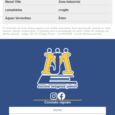
Wanel Ville
Zona Industrial
campininha
crugilo
Águas Vermelhas
Éden
O conteúdo do texto desta página é de direito reservado. Sua reprodução, parcial ou total,
mesmo citando nossos links, é proibida sem a autorização do autor. Crime de violação de
direito autoral – artigo 184 do Código Penal –
Lei 9610/98 - Lei de direitos autorais
.
Contato rápido