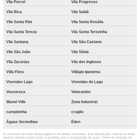
Vila Porcel
Vila Progresso
Vila Rica
Vila Sabiá
Vila Santa Rita
Vila Santa Rosália
Vila Santa Tereza
Vila Santa Terezinha
Vila Santana
Vila São Caetano
Vila São João
Vila Sônia
Vila Zacarias
Vila dos Ingleses
Villa Flora
Villágio Ipanema
Vivendas Lago
Vivendas do Lago
Vossoroca
Votorantim
Wanel Ville
Zona Industrial
campininha
crugilo
Águas Vermelhas
Éden
O conteúdo do texto desta página é de direito reservado. Sua reprodução, parcial ou total,
mesmo citando nossos links, é proibida sem a autorização do autor. Crime de violação de