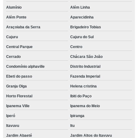
Alumínio
Além Linha
Além Ponte
Aparecidinha
Araçoiaba da Serra
Brigadeiro Tobias
Cajuru
Cajuru do Sul
Central Parque
Centro
Cerrado
Chácara São João
Condomínio alphaville
Distrito Industrial
Ebeti do passo
Fazenda Imperial
Granja Olga
Helena cristina
Horto Florestal
Ibiti do Paço
Ipanema Ville
Ipanema do Meio
Iperó
Ipiranga
Itavuvu
Itu
Jardim Abaeté
Jardim Altos do Itavuvu