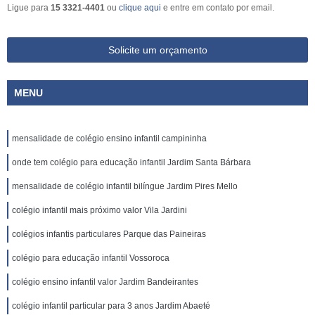
Ligue para
15 3321-4401
ou
clique aqui
e entre em contato por email.
Solicite um orçamento
MENU
mensalidade de colégio ensino infantil campininha
onde tem colégio para educação infantil Jardim Santa Bárbara
mensalidade de colégio infantil bilíngue Jardim Pires Mello
colégio infantil mais próximo valor Vila Jardini
colégios infantis particulares Parque das Paineiras
colégio para educação infantil Vossoroca
colégio ensino infantil valor Jardim Bandeirantes
colégio infantil particular para 3 anos Jardim Abaeté