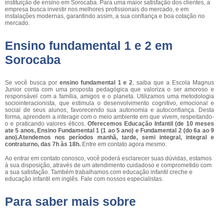
instituição de ensino em Sorocaba. Para uma maior satisfação dos clientes, a
empresa busca investir nos melhores profissionais do mercado, e em
instalações modernas, garantindo assim, a sua confiança e boa cotação no
mercado.
Ensino fundamental 1 e 2 em
Sorocaba
Se você busca por
ensino fundamental 1 e 2
, saiba que a Escola Magnus
Junior conta com uma proposta pedagógica que valoriza o ser amoroso e
responsável com a família, amigos e o planeta. Utilizamos uma metodologia
sociointeracionista, que estimula o desenvolvimento cognitivo, emocional e
social de seus alunos, favorecendo sua autonomia e autoconfiança. Desta
forma, aprendem a interagir com o meio ambiente em que vivem, respeitando-
o e praticando valores éticos.
Oferecemos Educação Infantil (de 10 meses
ate 5 anos, Ensino Fundamental 1 (1 ao 5 ano) e Fundamental 2 (do 6a ao 9
ano).Atendemos nos períodos manhã, tarde, semi integral, integral e
contraturno, das 7h às 18h.
Entre em contato agora mesmo.
Ao entrar em contato conosco, você poderá esclarecer suas dúvidas, estamos
à sua disposição, através de um atendimento cuidadoso e comprometido com
a sua satisfação. Também trabalhamos com educação infantil creche e
educação infantil em inglês. Fale com nossos especialistas.
Para saber mais sobre