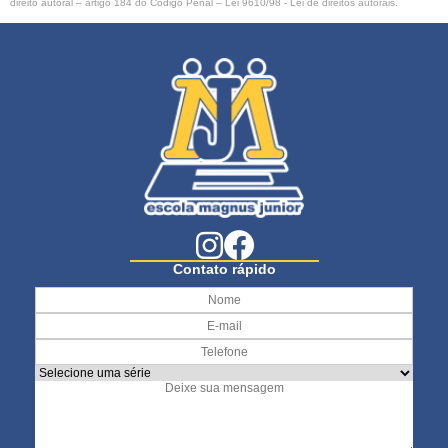
direito autoral – artigo 184 do Código Penal –
Lei 9610/98 - Lei de direitos autorais
.
Contato rápido