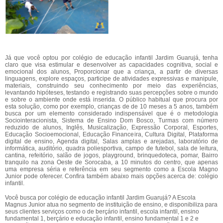
Já que você optou por colégio de educação infantil Jardim Guarujá, tenha
claro que visa estimular e desenvolver as capacidades cognitiva, social e
emocional dos alunos, Proporcionar que a criança, a partir de diversas
linguagens, explore espaços, participe de atividades expressivas e manipule,
materiais, construindo seu conhecimento por meio das experiências,
levantando hipóteses, testando e registrando suas percepções sobre o mundo
e sobre o ambiente onde está inserida. O público habitual que procura por
esta solução, como por exemplo, crianças de de 10 meses a 5 anos, também
busca por um elemento considerado indispensável que é o metodologia
Sociointeracionista, Sistema de Ensino Dom Bosco, Turmas com número
reduzido de alunos, Inglês, Musicalização, Expressão Corporal, Esportes,
Educação Socioemocional, Educação Financeira, Cultura Digital, Plataforma
digital de ensino, Agenda digital, Salas amplas e arejadas, laboratório de
informática, auditório, quadra poliesportiva, campo de futebol, sala de leitura,
cantina, refeitório, salão de jogos, playground, brinquedoteca, pomar, Bairro
tranquilo na zona Oeste de Sorocaba, a 10 minutos do centro, que apenas
uma empresa séria e referência em seu segmento como a Escola Magno
Junior pode oferecer. Confira também abaixo mais opções acerca de: colégio
infantil.
Você busca por colégio de educação infantil Jardim Guarujá? A Escola
Magnus Junior atua no segmento de instituição de ensino, e disponibiliza para
seus clientes serviços como o de berçário infantil, escola infantil, ensino
fundamental 1, berçário e educação infantil, ensino fundamental 1 e 2 e