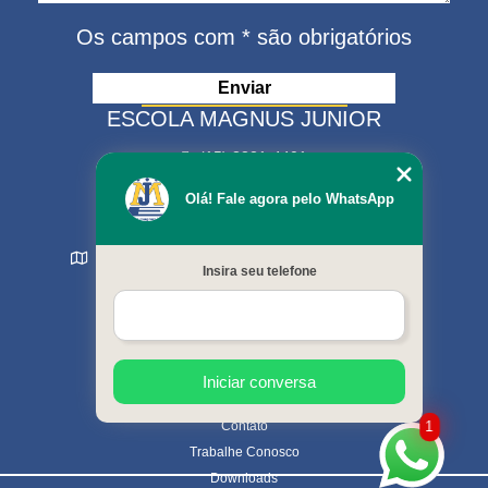
Os campos com * são obrigatórios
ESCOLA MAGNUS JUNIOR
(15) 3321-4401
(15) 99630-9333
Olá! Fale agora pelo WhatsApp
matriculas@escolamagnus.com.br
Rua Evaristo da Veiga , 574 - Jardim Magnolia
Insira seu telefone
Sorocaba - SP - CEP: 18044-130
MENU
Início
Sobre nós
Cursos oferecidos
Iniciar conversa
Galeria de fotos
Contato
1
Trabalhe Conosco
Downloads