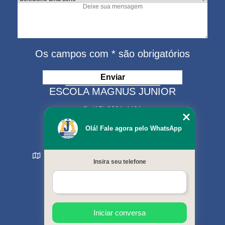
Os campos com * são obrigatórios
ESCOLA MAGNUS JUNIOR
(15) 3321-4401
(15) 99630-9333
Olá! Fale agora pelo WhatsApp
matriculas@escolamagnus.com.br
Rua Evaristo da Veiga , 574 - Jardim Magnolia
Insira seu telefone
Sorocaba - SP - CEP: 18044-130
MENU
Início
Sobre nós
Cursos oferecidos
Iniciar conversa
Galeria de fotos