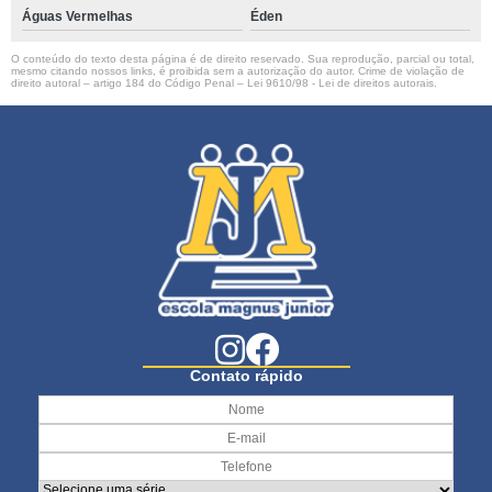
Águas Vermelhas
Éden
O conteúdo do texto desta página é de direito reservado. Sua reprodução, parcial ou total,
mesmo citando nossos links, é proibida sem a autorização do autor. Crime de violação de
direito autoral – artigo 184 do Código Penal –
Lei 9610/98 - Lei de direitos autorais
.
Contato rápido