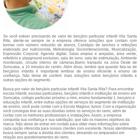
Se você estiver precisando de valor de berçário particular infantil Vila Santa
Rita, atente-se sempre se a empresa oferece soluções que contam com
turmas com número reduzido de alunos, Cardápio de lanches e refeições
elaborado por nutricionista, Metodologia Sociointeracionista, Musicalização,
Expressão Corporal, Agenda digital, Salas amplas e arejadas, área verde,
refeitório e playground exclusivo, sala de sono, sala de estimulação, Ambiente
monitorado, circuito interno de câmeras,Bairro tranquilo na zona Oeste de
Sorocaba, a 10 minutos do centro. Além disso, lembre que quando fala-se de
berçários infantis é importante lembrar de ensino eficiente e ensino de
confiança. Não deixe de conferir mais soluções sobre berçários infantis e
outras opções do segmento.
Busca por valor de berçário particular infantil Vila Santa Rita? Para encontrar
escola infantil, escolas particulares, berçário infantil e instituição de ensino em
Sorocaba, colégio particular próximo a mim, ensino fundamental 1, berçário e
educação infantil, entre outras opções de serviços do segmento de instituição
de ensino, você pode contar com a Escola Magnus Junior. Com a organização
você consegue tirar as suas dúvidas sobre os serviços do ramo, além de
contar com os melhores profissionais e instalações. Assim, a empresa
conquista sua confiança e sua satisfação, que são os maiores objetivos da
marca. Não deixe de entrar em contato para obter mais informações sobre
cada opção oferecida para nossos clientes com excelente. Nosso atendimento
busca sempre sanar a dúvida dos clientes, deixando-os amparados em
relação aos questionamentos do ramo.