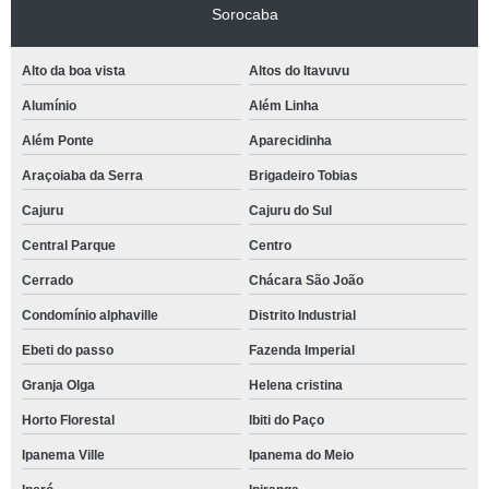
Sorocaba
Alto da boa vista
Altos do Itavuvu
Alumínio
Além Linha
Além Ponte
Aparecidinha
Araçoiaba da Serra
Brigadeiro Tobias
Cajuru
Cajuru do Sul
Central Parque
Centro
Cerrado
Chácara São João
Condomínio alphaville
Distrito Industrial
Ebeti do passo
Fazenda Imperial
Granja Olga
Helena cristina
Horto Florestal
Ibiti do Paço
Ipanema Ville
Ipanema do Meio