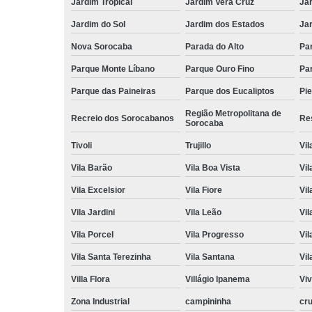
Jardim Tropical
Jardim Vera Cruz
Ja
Jardim do Sol
Jardim dos Estados
Jar
Nova Sorocaba
Parada do Alto
Pa
Parque Monte Líbano
Parque Ouro Fino
Par
Parque das Paineiras
Parque dos Eucaliptos
Pi
Região Metropolitana de
Recreio dos Sorocabanos
Res
Sorocaba
Tivoli
Trujillo
Vil
Vila Barão
Vila Boa Vista
Vil
Vila Excelsior
Vila Fiore
Vil
Vila Jardini
Vila Leão
Vil
Vila Porcel
Vila Progresso
Vil
Vila Santa Terezinha
Vila Santana
Vil
Villa Flora
Villágio Ipanema
Vi
Zona Industrial
campininha
cru