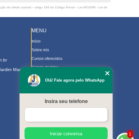
ação de direito autoral – artigo 184 do Código Penal –
Lei 9610/98 - Lei de
MENU
Início
Sobre nós
Cursos oferecidos
m.br
Galeria de fotos
 Jardim Magnolia
Contato
Olá! Fale agora pelo WhatsApp
Trabalhe Conosco
Downloads
Insira seu telefone
Blog
Serviços
Mapa do site
Iniciar conversa
1