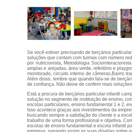
Se você estiver precisando de berçários particula
soluções que contam com turmas com número redu
por nutricionista, Metodologia Sociointeracionist
amplas e arejadas, área verde, refeitório e playg
monitorado, circuito interno de câmeras,Bairro t
Além disso, lembre que quando fala-se de berçário
de confiança. Não deixe de conferir mais soluções
Está a procura de berçários particular infantil c
solução no segmento de instituição de ensino, como
escolas particulares, ensino fundamental 1 e 2, esc
Isso acontece graças aos investimentos da empres
buscando sempre a satisfação do cliente e a exc
trabalho de uma forma profissional e objetiva. Co
escolas de ensino fundamental e escola infantil p
empresa, sanando assim as suas dúvidas sobre os