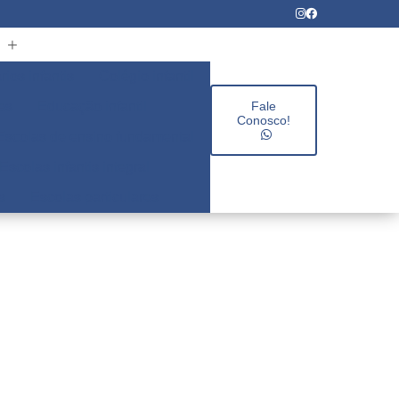
rios infantis
Colégio infantil
es
Educação infantil
Fale
Conosco!
Escolas de ensino fundamental
Escolas infantis integral
s
Escolas particulares