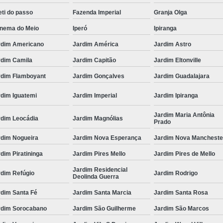
ti do passo
Fazenda Imperial
Granja Olga
anema do Meio
Iperó
Ipiranga
rdim Americano
Jardim América
Jardim Astro
rdim Camila
Jardim Capitão
Jardim Eltonville
rdim Flamboyant
Jardim Gonçalves
Jardim Guadalajara
rdim Iguatemi
Jardim Imperial
Jardim Ipiranga
Jardim Maria Antônia
rdim Leocádia
Jardim Magnólias
Prado
rdim Nogueira
Jardim Nova Esperança
Jardim Nova Mancheste
dim Piratininga
Jardim Pires Mello
Jardim Pires de Mello
Jardim Residencial
rdim Refúgio
Jardim Rodrigo
Deolinda Guerra
rdim Santa Fé
Jardim Santa Marcia
Jardim Santa Rosa
rdim Sorocabano
Jardim São Guilherme
Jardim São Marcos