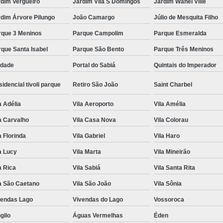
rdim Vergueiro
Jardim Vila S Domingos
Jardim Wanel Ville
dim Árvore Pilungo
João Camargo
Júlio de Mesquita Filho
rque 3 Meninos
Parque Campolim
Parque Esmeralda
que Santa Isabel
Parque São Bento
Parque Três Meninos
edade
Portal do Sabiá
Quintais do Imperador
idencial tivoli parque
Retiro São João
Saint Charbel
a Adélia
Vila Aeroporto
Vila Amélia
a Carvalho
Vila Casa Nova
Vila Colorau
a Florinda
Vila Gabriel
Vila Haro
a Lucy
Vila Marta
Vila Mineirão
a Rica
Vila Sabiá
Vila Santa Rita
a São Caetano
Vila São João
Vila Sônia
vendas Lago
Vivendas do Lago
Vossoroca
gilo
Águas Vermelhas
Éden