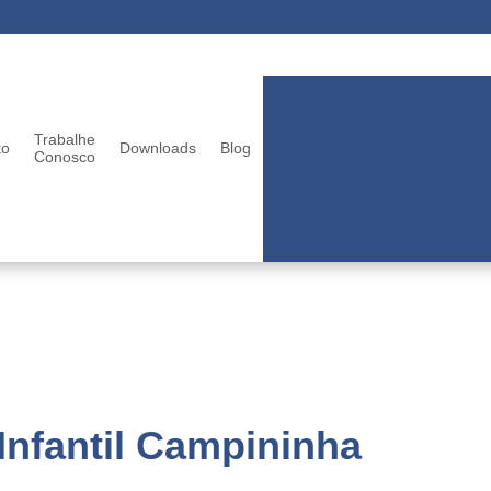
Berçários infantis
Berçá
Colégios particular
Trabalhe
to
Downloads
Blog
Conosco
Ensinos fundamentais
Escolas infantis
Escolas para criança
 Infantil Campininha