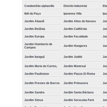
Condomínio alphaville
Distrito Industrial
Ebe
Ibiti do Paço
Ipanema Ville
Ip
Jardim Abaeté
Jardim Altos do Itavuvu
Ja
Jardim Betânia
Jardim Califórnia
Ja
Jardim Europa
Jardim Faculdade
Ja
Jardim Humberto de
Jardim Hungares
Ja
Campos
Jardim Itanguá
Jardim Judith
Ja
Jardim Maria do Carmo,
Jardim Montreal
Ja
Jardim Paulistano
Jardim Piazza Di Roma
Jar
Jardim Prestes de Barros
Jardim Primavera
Ja
Jardim Sandra
Jardim Santa Bárbara
Ja
Jardim Simus
Jardim Sorocaba Park
Ja