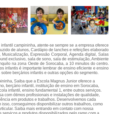
r infantil campininha, atente-se sempre se a empresa oferece
zido de alunos, Cardápio de lanches e refeições elaborado
a, Musicalização, Expressão Corporal, Agenda digital, Salas
round exclusivo, sala de sono, sala de estimulação, Ambiente
ranquilo na zona Oeste de Sorocaba, a 10 minutos do centro.
s infantis é importante lembrar de ensino eficiente e ensino
 sobre berçários infantis e outras opções do segmento.
ampininha, Saiba que a Escola Magnus Junior oferece a
, berçário infantil, instituição de ensino em Sorocaba,
ola infantil, ensino fundamental 1, entre outros serviços.
a com ótimos profissionais e instalações de qualidade,
elência em produtos e trabalhos. Desenvolvemos cada
m isso, conseguimos disponibilizar outros trabalhos, como
articular. Saiba mais entrando em contato com nossa
 serviços e produtos disponibilizados pelo ramo com a