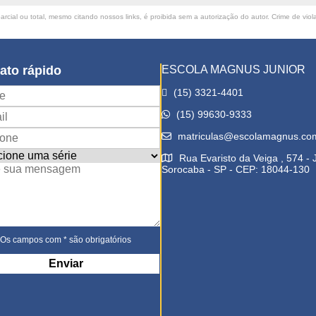
rcial ou total, mesmo citando nossos links, é proibida sem a autorização do autor. Crime de viol
ato rápido
ESCOLA MAGNUS JUNIOR
(15) 3321-4401
(15) 99630-9333
matriculas@escolamagnus.co
Rua Evaristo da Veiga , 574 -
Sorocaba - SP - CEP: 18044-130
Os campos com * são obrigatórios