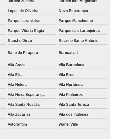
Jardim Zulmira
Jardim das Magnólias
Lopes de Oliveira
Nova Esperança
Parque Laranjeiras
Parque Manchester
Parque Vitória Régia
Parque das Laranjeiras
Rancho Dirce
Recreio Santo Antônio
Salto de Pirapora
Sorocaba I
Vila Assis
Vila Barcelona
Vila Elza
Vila Eros
Vila Helena
Vila Hortência
Vila Nova Esperança
Vila Pinheiros
Vila Santa Rosália
Vila Santa Tereza
Vila Zacarias
Vila dos Ingleses
Votorantim
Wanel Ville