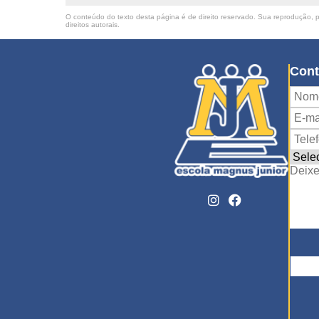
O conteúdo do texto desta página é de direito reservado. Sua reprodução, pa
direitos autorais
.
Cont