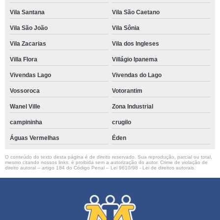
Vila Santana
Vila São Caetano
Vila São João
Vila Sônia
Vila Zacarias
Vila dos Ingleses
Villa Flora
Villágio Ipanema
Vivendas Lago
Vivendas do Lago
Vossoroca
Votorantim
Wanel Ville
Zona Industrial
campininha
crugilo
Águas Vermelhas
Éden
O conteúdo do texto desta página é de direito reservado. Sua reprodução, parcial ou total,
mesmo citando nossos links, é proibida sem a autorização do autor. Crime de violação de
direito autoral – artigo 184 do Código Penal –
Lei 9610/98 - Lei de direitos autorais
.