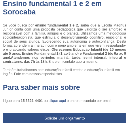
Ensino fundamental 1 e 2 em
Sorocaba
Se você busca por
ensino fundamental 1 e 2
, saiba que a Escola Magnus
Junior conta com uma proposta pedagógica que valoriza o ser amoroso e
responsável com a família, amigos e o planeta. Utilizamos uma metodologia
sociointeracionista, que estimula o desenvolvimento cognitivo, emocional e
social de seus alunos, favorecendo sua autonomia e autoconfiança. Desta
forma, aprendem a interagir com o meio ambiente em que vivem, respeitando-
o e praticando valores éticos.
Oferecemos Educação Infantil (de 10 meses
ate 5 anos, Ensino Fundamental 1 (1 ao 5 ano) e Fundamental 2 (do 6a ao 9
ano).Atendemos nos períodos manhã, tarde, semi integral, integral e
contraturno, das 7h às 18h.
Entre em contato agora mesmo.
Também trabalhamos com educação infantil creche e educação infantil em
inglês. Fale com nossos especialistas.
Para saber mais sobre
Ligue para
15 3321-4401
ou
clique aqui
e entre em contato por email.
Solicite um orçamento