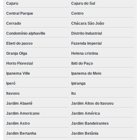
Cajuru
Cajuru do Sul
Central Parque
Centro
Cerrado
Chácara São João
Condomínio alphaville
Distrito Industrial
Ebeti do passo
Fazenda Imperial
Granja Olga
Helena cristina
Horto Florestal
Ibiti do Paço
Ipanema Ville
Ipanema do Meio
Iperó
Ipiranga
Itavuvu
Itu
Jardim Abaeté
Jardim Altos do Itavuvu
Jardim Americano
Jardim América
Jardim Astro
Jardim Bandeirantes
Jardim Bertanha
Jardim Betânia