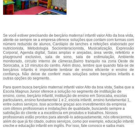
Se você estiver precisando de berçário maternal infantil valor Alto da boa vista,
atente-se sempre se a empresa oferece soluções que contam com turmas com
número reduzido de alunos, Cardápio de lanches e refeições elaborado por
nutricionista, Metodologia Sociointeracionista, Musicalização, Expressão
Corporal, Agenda digital, Salas amplas e arejadas, área verde, refeitório e
playground exclusivo, sala de sono, sala de estimulação, Ambiente
monitorado, circuito interno de câmeras,Bairro tranquilo na zona Oeste de
Sorocaba, a 10 minutos do centro. Além disso, lembre que quando fala-se de
berçários infantis é importante lembrar de ensino eficiente e ensino de
confiança. Não deixe de conferir mais soluções sobre berçários infantis e
outras opções do segmento.
Para quem busca berçário maternal infantil valor Alto da boa vista, Saiba que a
Escola Magnus Junior oferece a solução no segmento de instituição de
ensino, como, berçário infantil, instituição de ensino em Sorocaba, escolas
particulares, ensino fundamental 1 e 2, escola infantil, ensino fundamental 1,
entre outros serviços. Isso acontece graças aos investimentos da empresa
com ótimos profissionais e instalações de qualidade, buscando sempre a
satisfação do cliente e a excelência em produtos e trabalhos. Nossos
profissionais estão prontos para atendê-lo adequadamente, nós oferecermos,
além do que já foi citado, outros serviços, como por exemplo, educação infantil
creche e educação infantil em inglês. Por isso, fale conosco e saiba mais.