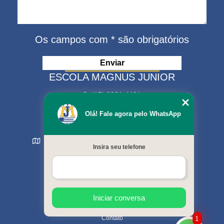
Os campos com * são obrigatórios
ESCOLA MAGNUS JUNIOR
(15) 3321-4401
(15) 99630-9333
Olá! Fale agora pelo WhatsApp
matriculas@escolamagnus.com.br
Rua Evaristo da Veiga , 574 - Jardim Magnolia
Insira seu telefone
Sorocaba - SP - CEP: 18044-130
MENU
Início
Sobre nós
Cursos oferecidos
Iniciar conversa
Galeria de fotos
Contato
1