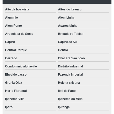
Alto da boa vista
Altos do Itavuvu
Alumínio
Além Linha
Além Ponte
Aparecidinha
Araçoiaba da Serra
Brigadeiro Tobias
Cajuru
Cajuru do Sul
Central Parque
Centro
Cerrado
Chácara São João
Condomínio alphaville
Distrito Industrial
Ebeti do passo
Fazenda Imperial
Granja Olga
Helena cristina
Horto Florestal
Ibiti do Paço
Ipanema Ville
Ipanema do Meio
Iperó
Ipiranga