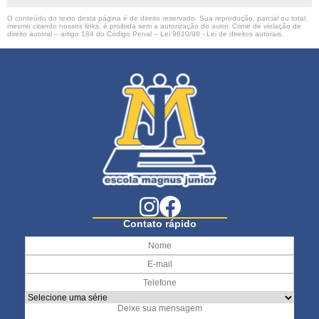
O conteúdo do texto desta página é de direito reservado. Sua reprodução, parcial ou total,
mesmo citando nossos links, é proibida sem a autorização do autor. Crime de violação de
direito autoral – artigo 184 do Código Penal –
Lei 9610/98 - Lei de direitos autorais
.
Contato rápido