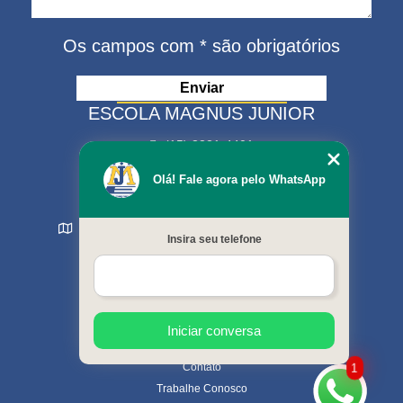
Os campos com * são obrigatórios
ESCOLA MAGNUS JUNIOR
(15) 3321-4401
(15) 99630-9333
Olá! Fale agora pelo WhatsApp
matriculas@escolamagnus.com.br
Rua Evaristo da Veiga , 574 - Jardim Magnolia
Insira seu telefone
Sorocaba - SP - CEP: 18044-130
MENU
Início
Sobre nós
Cursos oferecidos
Iniciar conversa
Galeria de fotos
Contato
1
Trabalhe Conosco