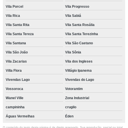
Vila Porcel
Vila Progresso
Vila Rica
Vila Sabiá
Vila Santa Rita
Vila Santa Rosália
Vila Santa Tereza
Vila Santa Terezinha
Vila Santana
Vila São Caetano
Vila São João
Vila Sônia
Vila Zacarias
Vila dos Ingleses
Villa Flora
Villágio Ipanema
Vivendas Lago
Vivendas do Lago
Vossoroca
Votorantim
Wanel Ville
Zona Industrial
campininha
crugilo
Águas Vermelhas
Éden
O conteúdo do texto desta página é de direito reservado. Sua reprodução, parcial ou total,