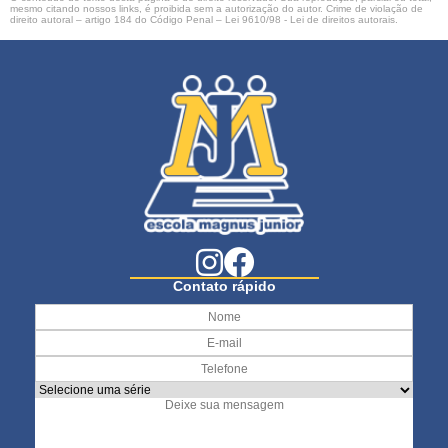
mesmo citando nossos links, é proibida sem a autorização do autor. Crime de violação de
direito autoral – artigo 184 do Código Penal –
Lei 9610/98 - Lei de direitos autorais
.
Contato rápido