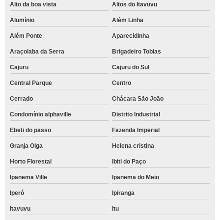
Alto da boa vista
Altos do Itavuvu
Alumínio
Além Linha
Além Ponte
Aparecidinha
Araçoiaba da Serra
Brigadeiro Tobias
Cajuru
Cajuru do Sul
Central Parque
Centro
Cerrado
Chácara São João
Condomínio alphaville
Distrito Industrial
Ebeti do passo
Fazenda Imperial
Granja Olga
Helena cristina
Horto Florestal
Ibiti do Paço
Ipanema Ville
Ipanema do Meio
Iperó
Ipiranga
Itavuvu
Itu