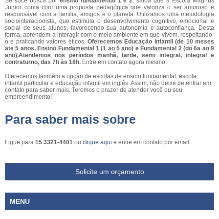
Se você busca por
ensino fundamental 1 e 2
, saiba que a Escola Magnus
Junior conta com uma proposta pedagógica que valoriza o ser amoroso e
responsável com a família, amigos e o planeta. Utilizamos uma metodologia
sociointeracionista, que estimula o desenvolvimento cognitivo, emocional e
social de seus alunos, favorecendo sua autonomia e autoconfiança. Desta
forma, aprendem a interagir com o meio ambiente em que vivem, respeitando-
o e praticando valores éticos.
Oferecemos Educação Infantil (de 10 meses
ate 5 anos, Ensino Fundamental 1 (1 ao 5 ano) e Fundamental 2 (do 6a ao 9
ano).Atendemos nos períodos manhã, tarde, semi integral, integral e
contraturno, das 7h às 18h.
Entre em contato agora mesmo.
Oferecemos também a opção de escolas de ensino fundamental, escola
infantil particular e educação infantil em inglês. Assim, não deixe de entrar em
contato para saber mais. Teremos o prazer de atender você ou seu
empreendimento!
Para saber mais sobre
Ligue para
15 3321-4401
ou
clique aqui
e entre em contato por email.
Solicite um orçamento
MENU