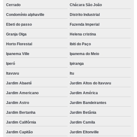
Cerrado
Chácara São João
Condomínio alphaville
Distrito Industrial
Ebeti do passo
Fazenda Imperial
Granja Olga
Helena cristina
Horto Florestal
Ibiti do Paço
Ipanema Ville
Ipanema do Meio
Iperó
Ipiranga
Itavuvu
Itu
Jardim Abaeté
Jardim Altos do Itavuvu
Jardim Americano
Jardim América
Jardim Astro
Jardim Bandeirantes
Jardim Bertanha
Jardim Betânia
Jardim Califórnia
Jardim Camila
Jardim Capitão
Jardim Eltonville