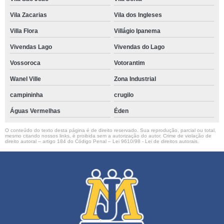
Vila Zacarias
Vila dos Ingleses
Villa Flora
Villágio Ipanema
Vivendas Lago
Vivendas do Lago
Vossoroca
Votorantim
Wanel Ville
Zona Industrial
campininha
crugilo
Águas Vermelhas
Éden
O conteúdo do texto desta página é de direito reservado. Sua reprodução, parcial ou total,
mesmo citando nossos links, é proibida sem a autorização do autor. Crime de violação de
direito autoral – artigo 184 do Código Penal –
Lei 9610/98 - Lei de direitos autorais
.