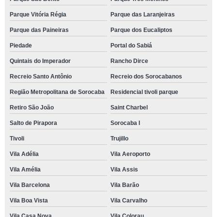
Parque Vitória Régia
Parque das Laranjeiras
Parque das Paineiras
Parque dos Eucaliptos
Piedade
Portal do Sabiá
Quintais do Imperador
Rancho Dirce
Recreio Santo Antônio
Recreio dos Sorocabanos
Região Metropolitana de Sorocaba
Residencial tivoli parque
Retiro São João
Saint Charbel
Salto de Pirapora
Sorocaba I
Tivoli
Trujillo
Vila Adélia
Vila Aeroporto
Vila Amélia
Vila Assis
Vila Barcelona
Vila Barão
Vila Boa Vista
Vila Carvalho
Vila Casa Nova
Vila Colorau