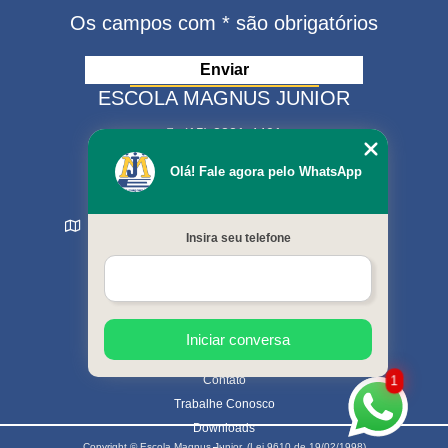
Os campos com * são obrigatórios
ESCOLA MAGNUS JUNIOR
(15) 3321-4401
(15) 99630-9333
Olá! Fale agora pelo WhatsApp
matriculas@escolamagnus.com.br
Rua Evaristo da Veiga , 574 - Jardim Magnolia
Insira seu telefone
Sorocaba - SP - CEP: 18044-130
MENU
Início
Sobre nós
Cursos oferecidos
Iniciar conversa
Galeria de fotos
Contato
1
Trabalhe Conosco
Downloads
Copyright © Escola Magnus Junior. (Lei 9610 de 19/02/1998)