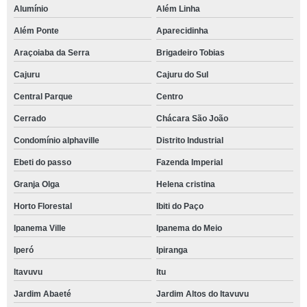
Alumínio
Além Linha
Além Ponte
Aparecidinha
Araçoiaba da Serra
Brigadeiro Tobias
Cajuru
Cajuru do Sul
Central Parque
Centro
Cerrado
Chácara São João
Condomínio alphaville
Distrito Industrial
Ebeti do passo
Fazenda Imperial
Granja Olga
Helena cristina
Horto Florestal
Ibiti do Paço
Ipanema Ville
Ipanema do Meio
Iperó
Ipiranga
Itavuvu
Itu
Jardim Abaeté
Jardim Altos do Itavuvu