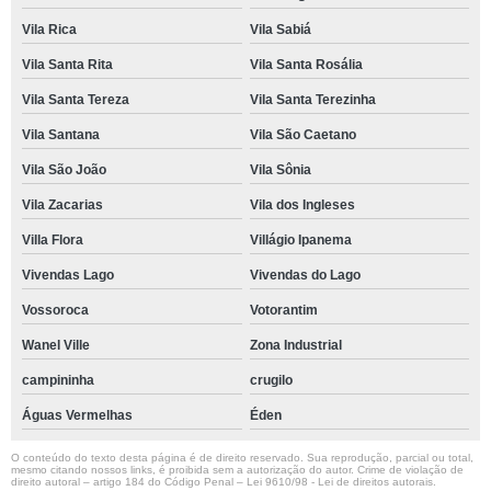
Vila Rica
Vila Sabiá
Vila Santa Rita
Vila Santa Rosália
Vila Santa Tereza
Vila Santa Terezinha
Vila Santana
Vila São Caetano
Vila São João
Vila Sônia
Vila Zacarias
Vila dos Ingleses
Villa Flora
Villágio Ipanema
Vivendas Lago
Vivendas do Lago
Vossoroca
Votorantim
Wanel Ville
Zona Industrial
campininha
crugilo
Águas Vermelhas
Éden
O conteúdo do texto desta página é de direito reservado. Sua reprodução, parcial ou total,
mesmo citando nossos links, é proibida sem a autorização do autor. Crime de violação de
direito autoral – artigo 184 do Código Penal –
Lei 9610/98 - Lei de direitos autorais
.