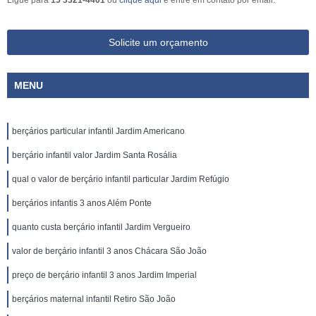
Ligue para
15 3321-4401
ou
clique aqui
e entre em contato por email.
Solicite um orçamento
MENU
berçários particular infantil Jardim Americano
berçário infantil valor Jardim Santa Rosália
qual o valor de berçário infantil particular Jardim Refúgio
berçários infantis 3 anos Além Ponte
quanto custa berçário infantil Jardim Vergueiro
valor de berçário infantil 3 anos Chácara São João
preço de berçário infantil 3 anos Jardim Imperial
berçários maternal infantil Retiro São João