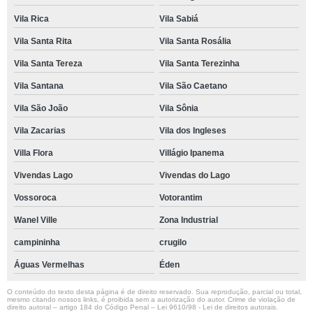
Vila Rica
Vila Sabiá
Vila Santa Rita
Vila Santa Rosália
Vila Santa Tereza
Vila Santa Terezinha
Vila Santana
Vila São Caetano
Vila São João
Vila Sônia
Vila Zacarias
Vila dos Ingleses
Villa Flora
Villágio Ipanema
Vivendas Lago
Vivendas do Lago
Vossoroca
Votorantim
Wanel Ville
Zona Industrial
campininha
crugilo
Águas Vermelhas
Éden
O conteúdo do texto desta página é de direito reservado. Sua reprodução, parcial ou total,
mesmo citando nossos links, é proibida sem a autorização do autor. Crime de violação de
direito autoral – artigo 184 do Código Penal –
Lei 9610/98 - Lei de direitos autorais
.