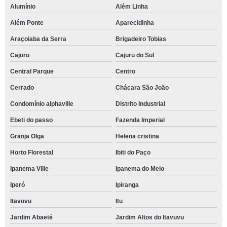
Alumínio
Além Linha
Além Ponte
Aparecidinha
Araçoiaba da Serra
Brigadeiro Tobias
Cajuru
Cajuru do Sul
Central Parque
Centro
Cerrado
Chácara São João
Condomínio alphaville
Distrito Industrial
Ebeti do passo
Fazenda Imperial
Granja Olga
Helena cristina
Horto Florestal
Ibiti do Paço
Ipanema Ville
Ipanema do Meio
Iperó
Ipiranga
Itavuvu
Itu
Jardim Abaeté
Jardim Altos do Itavuvu