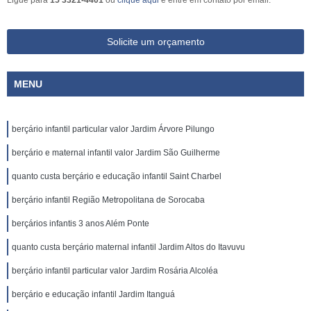
Ligue para
15 3321-4401
ou
clique aqui
e entre em contato por email.
Solicite um orçamento
MENU
berçário infantil particular valor Jardim Árvore Pilungo
berçário e maternal infantil valor Jardim São Guilherme
quanto custa berçário e educação infantil Saint Charbel
berçário infantil Região Metropolitana de Sorocaba
berçários infantis 3 anos Além Ponte
quanto custa berçário maternal infantil Jardim Altos do Itavuvu
berçário infantil particular valor Jardim Rosária Alcoléa
berçário e educação infantil Jardim Itanguá