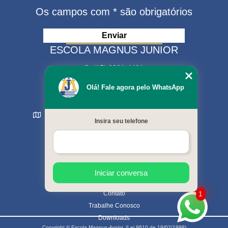
Os campos com * são obrigatórios
ESCOLA MAGNUS JUNIOR
(15) 3321-4401
(15) 99630-9333
Olá! Fale agora pelo WhatsApp
matriculas@escolamagnus.com.br
Rua Evaristo da Veiga , 574 - Jardim Magnolia
Insira seu telefone
Sorocaba - SP - CEP: 18044-130
MENU
Início
Sobre nós
Cursos oferecidos
Iniciar conversa
Galeria de fotos
Contato
1
Trabalhe Conosco
Downloads
Copyright © Escola Magnus Junior. (Lei 9610 de 19/02/1998)